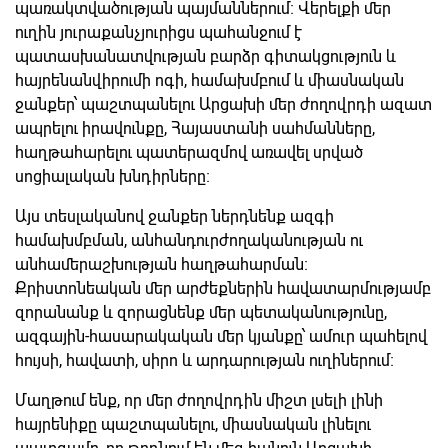
պառակտվածության պայմաններում։ Վերելքի մեր
ուղին յուրաքանչյուրիցս պահանջում է
պատասխանատվության բարձր գիտակցություն և
հայրենանվիրումի ոգի, համախմբում և միասնական
ջանքեր՝ պաշտպանելու Արցախի մեր ժողովրդի ազատ
ապրելու իրավունքը, Հայաստանի սահմանները,
հաղթահարելու պատերազմով առավել սրված
սոցիալական խնդիրները։
Այս տեսլականով ջանքեր ներդնենք ազգի
համախմբման, անհանդուրժողականության ու
անհամերաշխության հաղթահարման։
Քրիստոնեական մեր արժեքներին հավատարմությամբ
զորանանք և զորացնենք մեր պետականությունը,
ազգային-հասարակական մեր կյանքը՝ ամուր պահելով
հույսի, հավատի, սիրո և արդարության ուղիներում։
Մաղթում ենք, որ մեր ժողովրդին միշտ լսելի լինի
հայրենիքը պաշտպանելու, միասնական լինելու