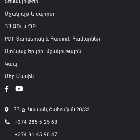
Տեսանյութեր
Մշակույթ և սպորտ
ՀՀ ԶՈւ և ՊԲ
PDF Տարբերակ և Հատուկ Համարներ
Սյունյաց երկիր. մշակութային
Կապ
Մեր Մասին
ՀՀ, ք․ Կապան, Շահումյան 20/32
+374 285 5 25 63
+374 91 45 90 47