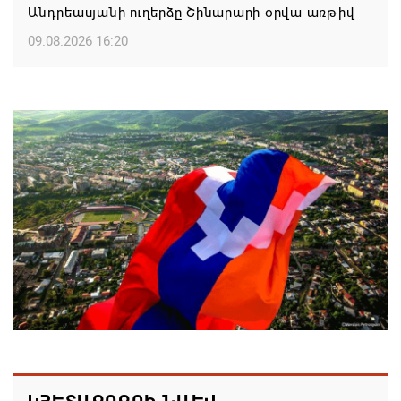
Անդրեասյանի ուղերձը Շինարարի օրվա առթիվ
09.08.2026 16:20
Քաջարան համայնքի ղեկավար Մանվել
Փարամազյանի ուղերձը` Շինարարի
մասնագիտական օրվա կապակցությամբ
09.08.2026 16:12
Երևանի ո՞ր վարչական շրջաններում և ՀՀ ո՞ր
մարզերում են բնակարաններն ամենաշատը
թանկացել
08.08.2026 21:31
ԱՄՆ-ն շարունակում է լիովին հանձնառու լինել
ՀՀ-ի և Ադրբեջանի հետ համագործակցությանը.
Ռուբիո