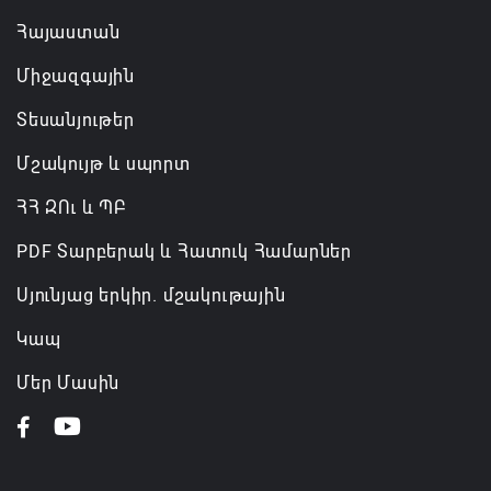
Հայաստան
Միջազգային
Տեսանյութեր
Մշակույթ և սպորտ
ՀՀ ԶՈւ և ՊԲ
PDF Տարբերակ և Հատուկ Համարներ
Սյունյաց երկիր. մշակութային
Կապ
Մեր Մասին