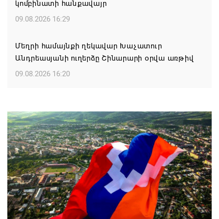
կոմբինատի հանքավայր
09.08.2026 16:29
Մեղրի համայնքի ղեկավար Խաչատուր
Անդրեասյանի ուղերձը Շինարարի օրվա առթիվ
09.08.2026 16:20
Քաջարան համայնքի ղեկավար Մանվել
Փարամազյանի ուղերձը` Շինարարի
մասնագիտական օրվա կապակցությամբ
09.08.2026 16:12
Երևանի ո՞ր վարչական շրջաններում և ՀՀ ո՞ր
մարզերում են բնակարաններն ամենաշատը
թանկացել
08.08.2026 21:31