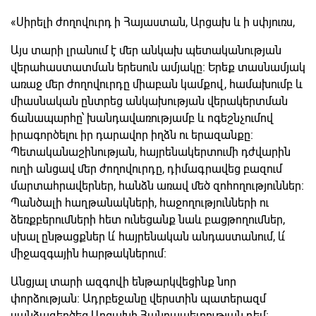
«Սիրելի ժողովուրդ ի Հայաստան, Արցախ և ի սփյուռս,
Այս տարի լրանում է մեր անկախ պետականության
վերահաստատման երեսուն ամյակը։ Երեք տասնամյակ
առաջ մեր ժողովուրդը միաբան կամքով, համախումբ և
միասնական ընտրեց անկախության վերակերտման
ճանապարհը՝ խանդավառությամբ և ոգեշնչումով
իրագործելու իր դարավոր իղձն ու երազանքը։
Պետականաշինության, հայրենակերտումի դժվարին
ուղի անցավ մեր ժողովուրդը, դիմագրավեց բազում
մարտահրավերներ, հանձն առավ մեծ զոհողություններ։
Պանծալի հաղթանակների, հաջողությունների ու
ձեռքբերումների հետ ունեցանք նաև բացթողումներ,
սխալ ընթացքներ և՛ հայրենական անդաստանում, և՛
միջազգային հարթակներում։
Անցյալ տարի ազգովի ենթարկվեցինք նոր
փորձության։ Ադրբեջանը վերստին պատերազմ
սանձազերծեց Արցախի Հանրապետության դեմ։