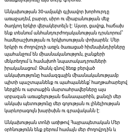
Անկախության 30-ամյակի գլխավոր խորհուրդը
առաջադեմ, բարօր, սիրո ու միաբանության մեջ
ծաղկող երկիր վերակերտելն է։ Այսօր, ցավոք, հաճախ
ենք տեսնում անհանդուրժողականության դրսևորում՝
համերաշխության ու երկխոսության փոխարեն։ Մեր
երկրի ու ժողովրդի առջև ծառացած հիմնախնդիրները
պահանջում են միասնականություն, ջանքերի
մեկտեղում և համախոհ նպատակադրումների
իրականացում։ Թանկ գնով ձեռք բերված
անկախությունը համազգային միասնականությամբ
պիտի պաշտպանենք ու պահպանենք՝ հաղթահարելով
ներքին ու արտաքին մարտահրավերները այս
սրբազան առաքելության ճանապարհին, քանզի մեր
անկախ պետությունը մեր գոյության ու լինելիության
կարևորագույն խարիսխն ու գրավականն է։
Անկախության տոնի առիթով Հայրապետական Մեր
օրհնությունն ենք բերում համայն մեր ժողովրդին և