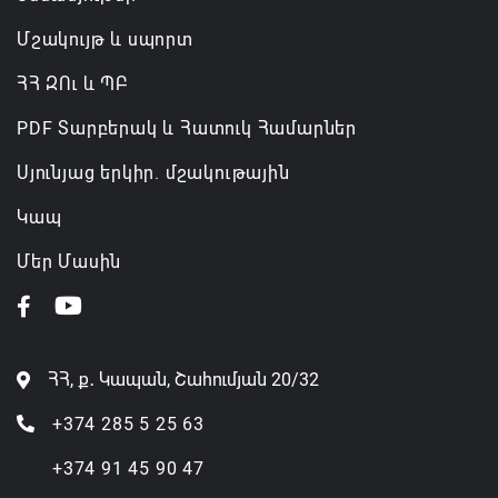
Մշակույթ և սպորտ
ՀՀ ԶՈւ և ՊԲ
PDF Տարբերակ և Հատուկ Համարներ
Սյունյաց երկիր. մշակութային
Կապ
Մեր Մասին
ՀՀ, ք․ Կապան, Շահումյան 20/32
+374 285 5 25 63
+374 91 45 90 47