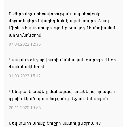
08.08.2026 00:22
Ուժերի միջև հեռավորության ապահովումը
միջադեպերի նվազեցման էական տարր. Շառլ
Միասնական աղոթք և Ամենայն Հայոց
Միշելի հայտարարությունը եռակողմ հանդիպման
Կաթողիկոսի հայրապետական պատգամը
արդյունքներով
Միածնաէջ Մայր Տաճարում
07.04.2022 12:36
07.08.2026 19:50
Կապանի գեղարվեստի մանկական դպրոցում նոր
Ժամանակակից Բելառուսին պակասում է այն
ժամանակներ են
կառավարման համակարգը, որը կար խորհրդային
ժամանակներում, հայտարարել է Ալեքսանդր
31.03.2023 15:12
Լուկաշենկոն
Գեներալ Մանվելը մահացավ՝ տեսնելով իր ազգի
07.08.2026 17:16
գլխին եկած պատմությունը․ Աշոտ Մինասյան
ՀՀ ԱԱԾ սահմանապահ զորքերի
20.11.2020 19:56
պատվիրակությունն այցելել է Լիտվայի
Հանրապետություն
Մեկ տարի առաջ Շուշիի մատույցներում 43