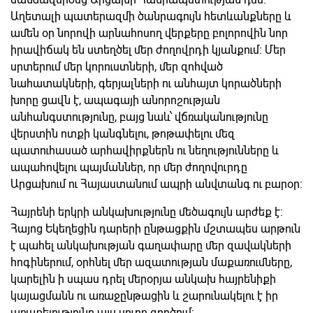
Աղետալի պատերազմի ծանրագույն հետևանքները և
ամեն օր նորովի արնահոսող վերքերը բոլորովին նոր
իրավիճակ են ստեղծել մեր ժողովրդի կյանքում։ Մեր
սրտերում մեր կորուստների, մեր զոհված
նահատակների, գերյալների ու անհայտ կորածների
խորը ցավն է, ապագայի անորոշության
անհանգստությունը, բայց նաև՝ վճռականությունը
վերստին ոտքի կանգնելու, թոթափելու մեզ
պատուհասած արհավիրքներն ու նեղությունները և
ապահովելու պայմաններ, որ մեր ժողովուրդը
Արցախում ու Հայաստանում ապրի անվտանգ ու բարօր։
Հայրենի երկրի անկախությունը մեծագույն արժեք է։
Հայոց Եկեղեցին դարերի ընթացքին մշտապես արթուն
է պահել անկախության գաղափարը մեր զավակների
հոգիներում, օրհնել մեր ազատության մաքառումները,
կարելին ի սպաս դրել մերօրյա անկախ հայրենիքի
կայացմանն ու առաջընթացին և շարունակելու է իր
առաքելությունը այս սուրբ գործում։