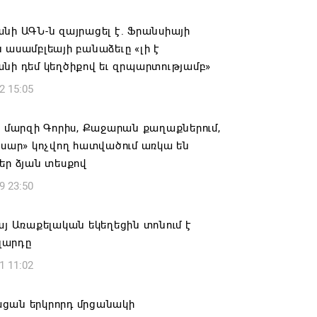
ությունը փոխում է երեք
րությունների անվանումները
նի ԱԳՆ-ն զայրացել է. Ֆրանսիայի
6 12:45
 ասամբլեայի բանաձեւը «լի է
նի դեմ կեղծիքով եւ զրպարտությամբ»
 շարունակում է հայ գերիների
2 15:05
իչ բողոքի քննությունը
6 12:43
ի մարզի Գորիս, Քաջարան քաղաքներում,
 սար» կոչվող հատվածում առկա են
տանի և Հայաստանի միջև
եր ձյան տեսքով
շրջանառության նվազման միտումը
9 23:50
ակվի. Օվերչուկ
6 12:08
այ Առաքելական եկեղեցին տոնում է
զարդը
ել է «Շուկայի զարգացող ՓՄՁ
1 11:02
տարների» աջակցության մրցութային
մումների ընդունումը
ցան երկրորդ մրցանակի
6 12:05