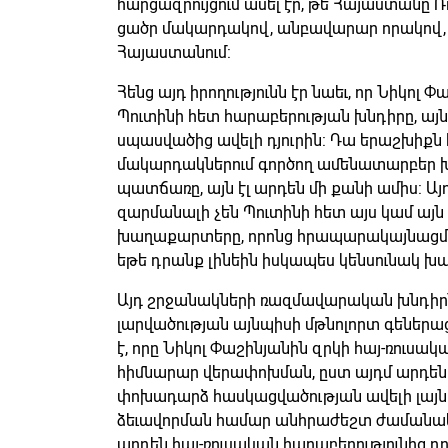
հարցազրույցում ասել էր, թե Հայաստանը 
ցածր մակարդակով, անբավարար որակով, 
Հայաստանում:
Հենց այդ իրողությունն էր նաեւ, որ Նիկոլ 
Պուտինի հետ հարաբերության խնդիրը, այն
սպասվածից ավելի դյուրին: Դա երաշխիքն է:
մակարդակներում գործող ամենատարբեր խ
պատճառը, այն էլ արդեն մի քանի ամիս: Ա
զարմանալի չեն Պուտինի հետ այս կամ այ
խաղաքարտերը, որոնց հրապարակայնացման 
եթե դրանք լինեին իսկապես կենսունակ 
Այդ շրջանակների ռազմավարական խնդիրն
լարվածության այնպիսի մթնոլորտ գեներաց
է, որը Նիկոլ Փաշինյանին զրկի հայ-ռուսա
հիմնարար վերափոխման, ըստ այդմ արդեն 
փոխադարձ հասկացվածության ավելի լայն 
ձեւավորման համար անհրաժեշտ ժամանակից
արդեն հայ-ռուսական հարաբերությունից դու