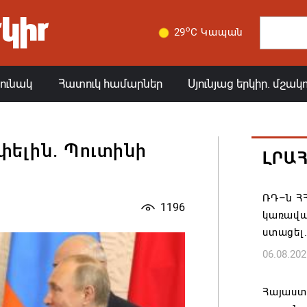
o
29
C Կապան
յունակ
Հատուկ համարներ
Սյունյաց երկիր. մշակ
ելին. Պուտինի
ԼՐԱ
ն
ՌԴ–ն ՀՀ
1196
կառավա
ստացել.
06.08.202
Հայաստ