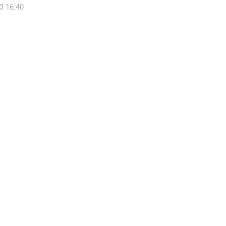
3 16:40
քաղաքում ավարտին է հասցվել
քապետարանի պատվիրատվությամբ
ացված ևս մեկ ծրագիր
6 11:58