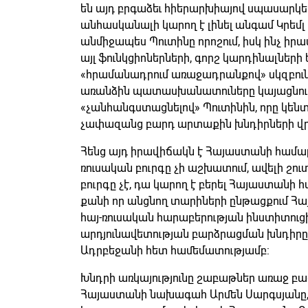
են այդ բրգաձեւ հիերարխիայով սպասարկել
անհասկանալի կարող է լինել անգամ Կրեմլ 
անմիջապես Պուտինը որոշում, իսկ ինչ իրա
այլ ֆունկցիոներների, գորշ կարդինալների 
«հրամանադրում առաջադրանքով» սկզբունքո
առանձին պատասխանատուները կայացնում են
«չանհանգստացնելով» Պուտինին, որը կենտ
չափազանց բարդ արտաքին խնդիրների վ
Հենց այդ իրավիճակն է Հայաստանի համար
ռուսական բուրգը չի աշխատում, ավելի շ
բուրգը չէ, դա կարող է բերել Հայաստանի
քանի որ անցնող տարիների ընթացքում Հա
հայ-ռուսական հարաբերության ինստիտուց
արդյունավետության բարձրացման խնդիրը: 
Ադրբեջանի հետ համեմատությամբ:
Խնդրի առկայությունը շաբաթներ առաջ բա
Հայաստանի նախագահ Արմեն Սարգսյանը,