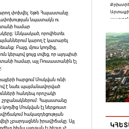
Քրիստին
Արտաքի
արող փոխվել: Եթե Հայաստանը
պաշտոն
եղափոխության նպատակն ու
ստանի համար
06.08.202
իսկերը: Անկասկած, որովհետեւ
յմաններում կարող է կատարել
Հայաստա
ւանք: Բայց, մյուս կողմից,
է թե՛ ե
 կերպով ցույց տվեց, որ այդպիսի
պահպան
ստանի համար, այլ Ռուսաստանին էլ
ժողովր
:
06.08.202
այլերի հարցում Մոսկվան ունի
ով է նաեւ պայմանավորված
Անդրան
ունների հանդեպ որոշակի
տնօրեն,
ան շրջանակներում: Հայաստանը
ազատվե
ս կողմից Մոսկվան էլ ներքուստ
իրավիճակում հակազդեցության
06.08.202
ավելի չբարդացնեն իրավիճակը: Այլ
ԿՀԵՏ
ելը հիմա այդքան էլ հեշտ չէ,