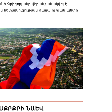
նե Գրիգորյանը վերանշանակվել է
ն հետախուզության ծառայության պետի
ում
6 14:21
նի ներկայիս իշխանությունը ձախողում
րկրի ներսում ազգային համերաշխության
ման, թե՛ արտաքին ճակատում հայ
դի շահերի պաշտպանության գործը
6 14:18
իկ Սիմոնյանը վերանշանակվել է ԱԱԾ
 իսկ նրա տեղակալ Արամ Հակոբյանն
լ է պաշտոնից
6 14:16
ԱՔՐՔՐԻ ՆԱԵՎ