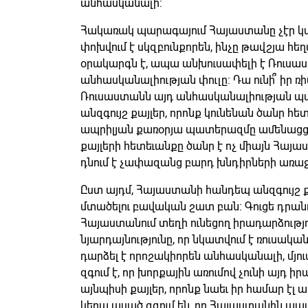
անհասկանալի:
Հակառակ պարագայում Հայաստանը չէր կ
փոխվում է սկզբունքորեն, ինչը թավշյա հ
օրակարգն է, ապա անխուսափելի է Ռուսա
անհասկանալիության փուլը: Դա ունի՞ իր ռ
Ռուսաստանն այդ անհասկանալիության պա
անզգույշ քայլեր, որոնք կունենան ծանր հետե
ապրիլյան քառօրյա պատերազմը ամենացցուն
քայլերի հետեւանքը ծանր է ոչ միայն Հայա
դնում է չափազանց բարդ խնդիրների առաջ
Ըստ այդմ, Հայաստանի հանդեպ անզգույշ ք
մտածելու բավական շատ բան: Գուցե դրան
Հայաստանում տեղի ունեցող իրադարձությ
նյարդայնությունը, որ նկատվում է ռուսակ
դարձել է որոշակիորեն անհասկանալի, մյու
զգում է, որ խորքային առումով չունի այդ 
այնպիսի քայլեր, որոնք նաեւ իր համար էլ 
կերպ ասած զգում են, որ Հայաստանին պատժ