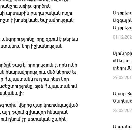
Կառավար
անրակշիռ առիթ, գործուն
նախարա
նի արտաքին քաղաքական ուղու
Ադրբեջա
06.08.202
ոշտ է խոսել նաեւ Եվրամիության
Ազգային
Ադրբեջա
Բաքվում
01.12.202
անզորությունը, որը զգում է թերեւս
վերաքնն
աստանում նոր իշխանության
06.08.202
Սյունիք
«Մեղրու
ծընթաց է, իրողություն է, որն ունի
Ռուսաս
տեղումն
հնարավորություն, մեծ ներուժ եւ
առևտրա
29.03.201
որ Հայաստանն ու դրա հետ նոր
կշարուն
ժեշտությունը, եթե Հայաստանում
06.08.202
հասկանալի:
Այսօր Հ
Ծաղկա
 լեգիտիմ, վերից վար կոռումպացված
Մեկնարկ
28.03.202
, այդ թվում գլխավոր հենարան
դերակա
ում դնում էր սեփական շահին
հայտադի
Արժանա
06.08.202