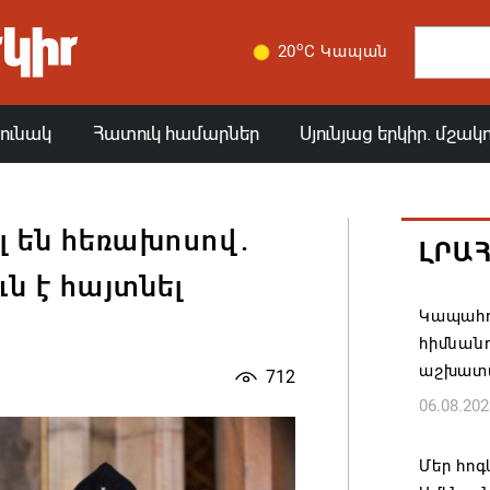
o
20
C Կապան
յունակ
Հատուկ համարներ
Սյունյաց երկիր. մշակ
լ են հեռախոսով.
ԼՐԱ
ն է հայտնել
Կապահո
հիմնան
աշխատ
712
06.08.202
Մեր հոգ