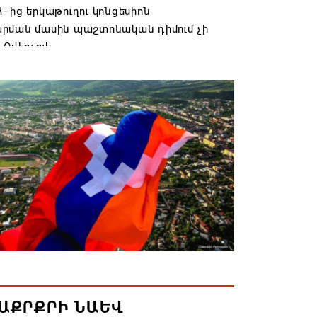
–ից երկաթուղու կոնցեսիոն
րման մասին պաշտոնական դիմում չի
 Օվերչուկ
6 19:03
անյայց Առաքելական Եկեղեցու
րդը կկանգնի դատարանի առջև՝
րության հետ խորացող
րտության պատճառով․ Reuters-ի
նքը
6 18:41
տանից Ադրբեջանի տարածքով
ն է ուղարկվել ցորենով բեռնված 14
6 17:52
ԱՔՐՔՐԻ ՆԱԵՎ