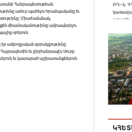
աստանի Հանրապետութեան
ՌԴ–ն ՀՀ
թիւնը ամուր պահելու հրամայականը եւ
կառավա
առութիւնը: Միաժամանակ,
ստացել.
րքին միասնականութիւնը ամրապնդելու
06.08.202
ալից օրերուն:
 իր ամբողջական զօրակցութիւնը
Հայաստ
ռ Հայրապետին եւ ընդհանրապէս Սուրբ
առաջնո
ծքներուն եւ կատարած աշխատանքներուն
կառավա
հակամա
արձագա
06.08.202
Ռուսաս
Հայաստա
վագոն
06.08.202
ԿՀԵՏ