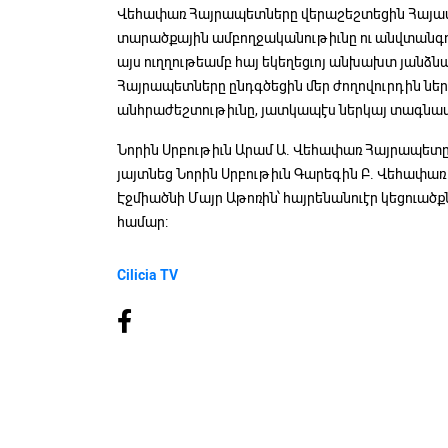
Վեհափառ Հայրապետները վերաշեշտեցին Հայ
տարածքային ամբողջականութիւնը ու անվտանգու
այս ուղղութեամբ հայ եկեղեցւոյ անխախտ յանձն
Հայրապետները ընդգծեցին մեր ժողովուրդին նե
անհրաժեշտութիւնը, յատկապէս ներկայ տագնապ
Նորին Սրբութիւն Արամ Ա. Վեհափառ Հայրապետը
յայտնեց Նորին Սրբութիւն Գարեգին Բ. Վեհափա
Էջմիածնի Մայր Աթոռին՝ հայրենանուէր կեցուա
համար:
Cilicia TV