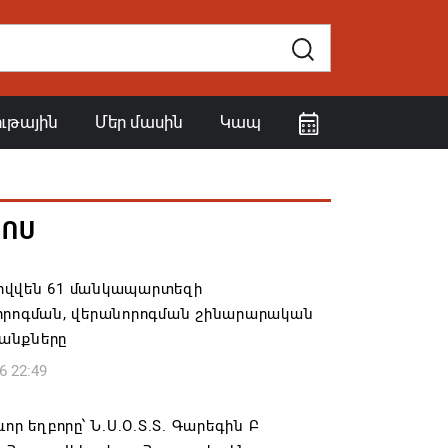
ութային
Մեր մասին
Կապ
ՀՈՍ
վվեն 61 մանկապարտեզի
որոգման, վերանորոգման շինարարական
անքները
6 22:49
ևոր եղբորը՝ Ն.Ս.Օ.Տ.Տ. Գարեգին Բ