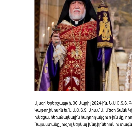
Այսօր՝ Երեքշաբթի, 30 Ապրիլ 2024-ին, Ն.Ս.Օ.Տ.Տ.
Կաթողիկոսին եւ Ն.Ս.Օ.Տ.Տ. Արամ Ա. Մեծի Տանն 
ունեցաւ հեռաձայնային հաղորդակցութիւն մը, ո
Հայաստանը յուզող ներկայ խնդիրներուն ու տագն