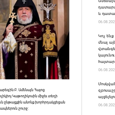
Ամենայ
դատարան
և դատա
06.08.202
Կոչ ենք
մնալ այ
վտանգել
կայունո
հայտար
06.08.202
Մոսկվա
 Գարեգին Բ. Ամենայն Հայոց
զբոսաշ
Կիլիկիոյ Կաթողիկոսին միջեւ տեղի
այցելել
րուն ընթացքին անոնք խորհրդակցեցան
06.08.202
ապներուն շուրջ: