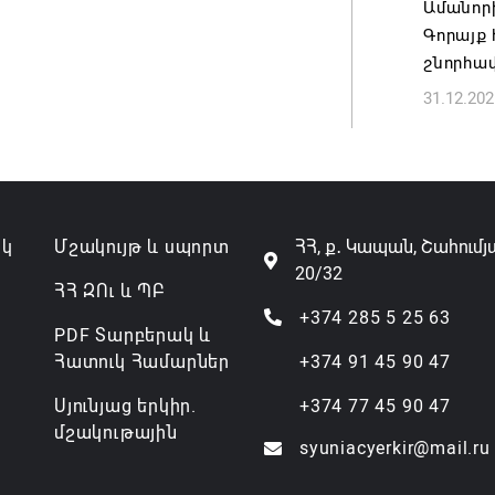
Ամանորի
Գորայք
Անդրան
շնորհա
տնօրեն,
31.12.202
ազատվե
06.08.202
Կառավար
նախարա
ակ
Մշակույթ և սպորտ
ՀՀ, ք․ Կապան, Շահումյ
06.08.202
20/32
ՀՀ ԶՈւ և ՊԲ
+374 285 5 25 63
PDF Տարբերակ և
Հատուկ Համարներ
+374 91 45 90 47
Սյունյաց երկիր.
+374 77 45 90 47
մշակութային
syuniacyerkir@mail.ru