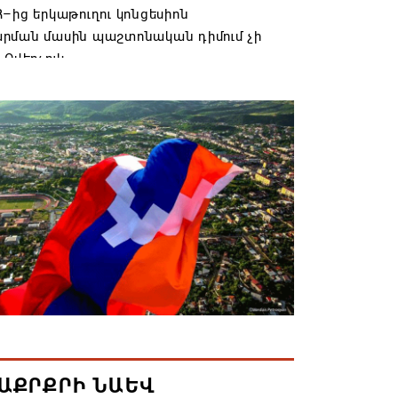
–ից երկաթուղու կոնցեսիոն
րման մասին պաշտոնական դիմում չի
 Օվերչուկ
6 19:03
անյայց Առաքելական Եկեղեցու
րդը կկանգնի դատարանի առջև՝
րության հետ խորացող
րտության պատճառով․ Reuters-ի
նքը
6 18:41
տանից Ադրբեջանի տարածքով
ն է ուղարկվել ցորենով բեռնված 14
6 17:52
ԱՔՐՔՐԻ ՆԱԵՎ