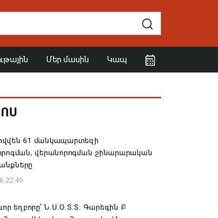
ութային
Մեր մասին
Կապ
ՀՈՍ
վվեն 61 մանկապարտեզի
որոգման, վերանորոգման շինարարական
անքները
6 22:49
ևոր եղբորը՝ Ն.Ս.Օ.Տ.Տ. Գարեգին Բ