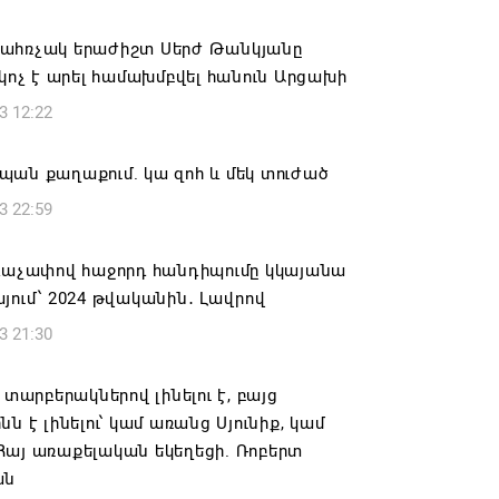
ան» խմբակցությունը ևս մասնակցելու է
ահռչակ երաժիշտ Սերժ Թանկյանը
ությանը՝ ի աջակցություն Ամենայն
 կոչ է արել համախմբվել հանուն Արցախի
աթողիկոսի և սրբազանների. Աննա
3 12:22
յան
6 17:04
ան քաղաքում. կա զոհ և մեկ տուժած
3 22:59
նե Գրիգորյանը վերանշանակվել է
ն հետախուզության ծառայության պետի
ում
ձևաչափով հաջորդ հանդիպումը կկայանա
յում՝ 2024 թվականին․ Լավրով
6 14:21
3 21:30
նի ներկայիս իշխանությունը ձախողում
րկրի ներսում ազգային համերաշխության
ր տարբերակներով լինելու է, բայց
ման, թե՛ արտաքին ճակատում հայ
նն է լինելու՝ կամ առանց Սյունիք, կամ
դի շահերի պաշտպանության գործը
Հայ առաքելական եկեղեցի. Ռոբերտ
ան
6 14:18