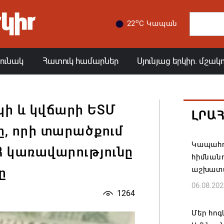
o
22
C Կապան
յունակ
Հատուկ համարներ
Սյունյաց երկիր. մշակ
ի և կվճարի ԵՏՄ
ԼՐԱ
ը, որի տարածքում
Կապահո
ՀՀ կառավարությունը
հիմնան
աշխատ
ը
06.08.202
1264
Մեր հոգ