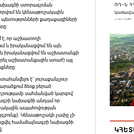
նախագծի ստորագրման
ՌԴ–ն ՀՀ
րվում են կենսաթոշակային
կառավա
 պետությունների քաղաքացիների
ստացել.
րը:
06.08.202
է, որ աշխատողի
մ և իրականացվում են այն
Հայաստ
մ և իրականացվում են աշխատանքի
առաջնո
երել աշխատանքային ստաժ) այլ
կառավա
քները:
հակամա
արձագա
ահանվելու է` յուրաքանչյուր
06.08.202
 տարածքում ձեռք բերած
դրությամբ սահմանված կարգով`
ագրի նախագծի անդամ որ
Ռուսաս
ոշակային ապահովության
Հայաստա
զբունք): Կենսաթոշակի չափը չի
վագոն
րեցվել համաձայնագրի նախագծի
06.08.202
ԿՀԵՏ
վ: