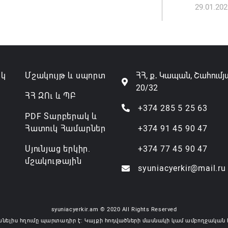
29.01.202
Անդրան
տնօրեն,
ազատվե
06.08.202
ակ
Մշակույթ և սպորտ
ՀՀ, ք․ Կապան, Շահումյ
20/32
Կառավար
ՀՀ ԶՈւ և ՊԲ
նախարա
+374 285 5 25 63
PDF Տարբերակ և
06.08.202
Հատուկ Համարներ
+374 91 45 90 47
Սյունյաց երկիր.
+374 77 45 90 47
մշակութային
syuniacyerkir@mail.ru
syuniacyerkir.am © 2020 All Rights Reserved
անելիս հղումը պարտադիր է: Կայքի հոդվածների մասնակի կամ ամբողջական 