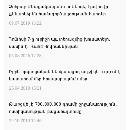
Զոհրաբ Մնացականյանն ու Սերգեյ Լավրովը
Կապան համայնքի ղեկավար Գևորգ Փարսյանի
քննարկել են համագործակցության հարցեր
նախաձեռնությամբ ճանապարհաշինական
մեծածավալ աշխատանքներ՝ գյուղական
09.07.2019 16:22
բնակավայրերում
Հունիսի 7-ը ուրիշի պшտերազմից խուսափելու
07.08.2026 16:09
մասին է․ Վահե Հովհաննիսյան
Ռուսաստանի բանակը «Իսկանդերով» հարվածել է
06.05.2026 12:28
ուկրաինական գնացքին
Իբրեւ դպրոցական ներկայացող աղջիկն ուղղում է
07.08.2026 14:32
կատարում մեր հրապարակման մեջ
TRIP ծրագրով 120 մլն եվրո ներդրում՝
25.04.2018 15:21
Հայաստանի մի շարք զբոսաշրջային
կլաստերների զարգացման համար
Թաքցվել է 700․000․000 դրամի շրջանառություն․
ոստիկանության բացահայտումը
07.08.2026 13:49
29.10.2019 14:46
Այս օրը պատմության մեջ կարձանագրվի որպես