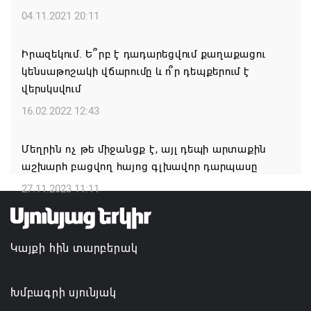
Լուկաշենկոն
04.11.2021 20:11
07.08.2026 17:16
Իրազեկում. Ե՞րբ է դադարեցվում քաղաքացու
կենսաթոշակի վճարումը և ո՞ր դեպքերում է
ՀՀ ԱԱԾ սահմանապահ զորքերի
վերսկսվում
պատվիրակությունն այցելել է Լիտվայի
Հանրապետություն
16.02.2022 12:43
07.08.2026 16:57
Մեղրին ոչ թե միջանցք է, այլ դեպի արտաքին
աշխարհ բացվող հայոց գլխավոր դարպասը
Գարեգին Բ-ի և եպիսկոպոսների գործով
դատավորն ինքնաբացարկ է հայտնել
27.11.2023 11:11
07.08.2026 16:55
Կայքի հին տարբերակ
Թուրքիան, Սաուդյան Արաբիան և Պակիստանը
ռազմական դաշինք ստեղծելու մասին
համաձայնագիր են ստորագրել
Խմբագրի սյունյակ
07.08.2026 16:43