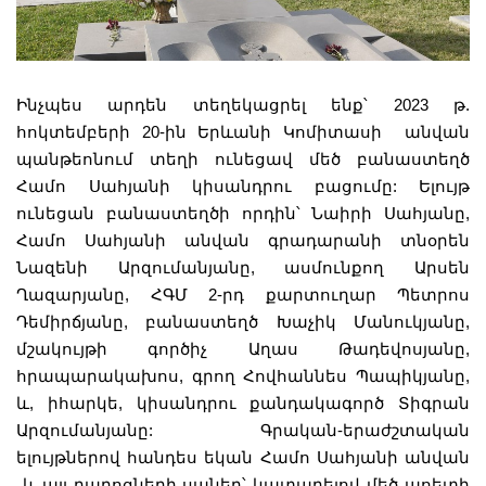
Ինչպես արդեն տեղեկացրել ենք՝ 2023 թ.
հոկտեմբերի 20-ին Երևանի Կոմիտասի անվան
պանթեոնում տեղի ունեցավ մեծ բանաստեղծ
Համո Սահյանի կիսանդրու բացումը: Ելույթ
ունեցան բանաստեղծի որդին՝ Նաիրի Սահյանը,
Համո Սահյանի անվան գրադարանի տնօրեն
Նազենի Արզումանյանը, ասմունքող Արսեն
Ղազարյանը, ՀԳՄ 2-րդ քարտուղար Պետրոս
Դեմիրճյանը, բանաստեղծ Խաչիկ Մանուկյանը,
մշակույթի գործիչ Աղաս Թադեվոսյանը,
հրապարակախոս, գրող Հովհաննես Պապիկյանը,
և, իհարկե, կիսանդրու քանդակագործ Տիգրան
Արզումանյանը: Գրական-երաժշտական
ելույթներով հանդես եկան Համո Սահյանի անվան
և այլ դպրոցների սաներ՝ կատարելով մեծ պոետի