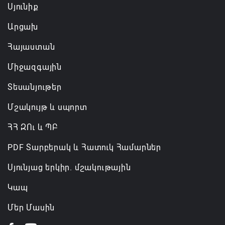
Սյունիք
Արցախ
Հայաստան
Միջազգային
Տեսանյութեր
Մշակույթ և սպորտ
ՀՀ ԶՈւ և ՊԲ
PDF Տարբերակ և Հատուկ Համարներ
Սյունյաց երկիր. մշակութային
Կապ
Մեր Մասին