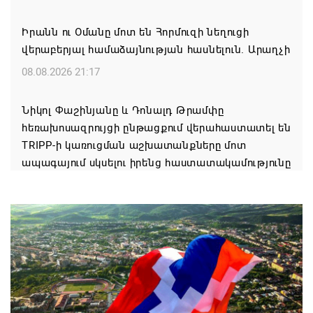
Իրանն ու Օմանը մոտ են Հորմուզի նեղուցի
վերաբերյալ համաձայնության հասնելուն. Արաղչի
08.08.2026 21:17
Նիկոլ Փաշինյանը և Դոնալդ Թրամփը
հեռախոսազրույցի ընթացքում վերահաստատել են
TRIPP-ի կառուցման աշխատանքները մոտ
ապագայում սկսելու իրենց հաստատակամությունը
08.08.2026 21:12
Փաշինյանն ու Ալիևը հեռախոսազրույց են ունեցել․
քննարկվել է TRIPP երթուղու նախագծի
իրականացումը
08.08.2026 12:32