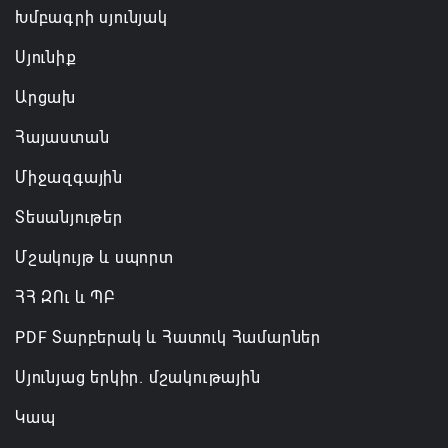
Խմբագրի սյունյակ
Սյունիք
Արցախ
Հայաստան
Միջազգային
Տեսանյութեր
Մշակույթ և սպորտ
ՀՀ ԶՈւ և ՊԲ
PDF Տարբերակ և Հատուկ Համարներ
Սյունյաց երկիր. մշակութային
Կապ