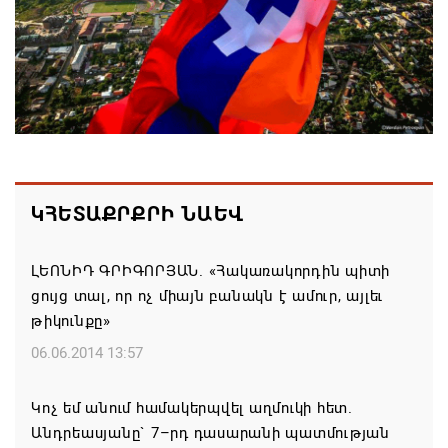
Եթե մարզային այցի ժամանակ հայտնվում ենք
այլ երկրի տարածքում, մեղավորը դուք եք․
պատգամավորը՝ ՔՊ-ականին
05.08.2026 12:08
Ամփոփվել են 2026թ. բուհական ընդունելության
արդյունքները. ՀՀ բուհերում այս տարի կսովորի
ԿՀԵՏԱՔՐՔՐԻ ՆԱԵՎ
10958 առաջին կուրսեցի
05.08.2026 12:01
ԼԵՈՆԻԴ ԳՐԻԳՈՐՅԱՆ. «Հակառակորդին պիտի
ցույց տալ, որ ոչ միայն բանակն է ամուր, այլեւ
ԱՄՆ-ն կրկնապատկել է TRIPP նախագծի
թիկունքը»
ֆոնդային միջոցները՝ հասցնելով դրանք 402 մլն
06.06.2014 13:57
դոլարի
05.08.2026 11:57
Կոչ եմ անում համակերպվել աղմուկի հետ.
Անդրեասյանը` 7–րդ դասարանի պատմության