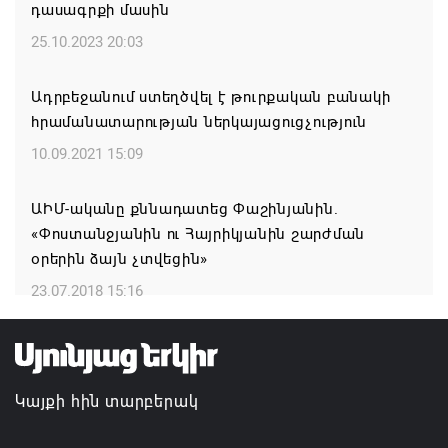
Զգուշացում․ սոցիալական ցանցերում
դասագրքի մասին
բնակարանների վարձակալության անվան տակ
25.10.2023 20:03
խարդախություններ
05.08.2026 11:52
Ադրբեջանում ստեղծվել է թուրքական բանակի
հրամանատարության ներկայացուցչություն
ՍԶՆԱԿ ԵՎ ԴԻՑՄԱՅՐԻ ԳՅՈՒՂԵՐԸ ԱՅՍՈՒՀԵՏԵՎ
10.09.2021 15:09
ՀԱՄԱԿԱՐԳՎԱԾ ՋՐԱՄԱՏԱԿԱՐԱՐՈՒՄ ԿՈՒՆԵՆԱՆ
05.08.2026 11:26
ԱԻՄ-ականը քննադատեց Փաշինյանին.
«Փոստանջյանին ու Հայրիկյանին շարժման
Հայկ Դեմոյանը հանցագործության մասին
օրերին ձայն չտվեցին»
հաղորդում է ներկայացրել
23.07.2018 15:16
05.08.2026 11:06
Կայքի հին տարբերակ