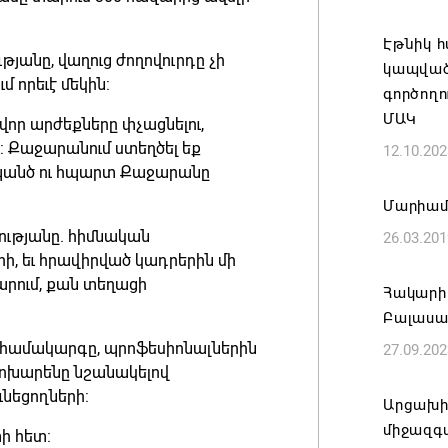
Հայ ժող
և հեռաց
Էթնիկ 
ւթյանը, վաղուց ժողովուրդը չի
կապված
07.08.202
մ որեւէ մեկին:
գործողո
ՄԱԿ
ավոր արժեքները փչացնելու,
Կաթողի
: Քաջարանում ստեղծել եք
12.10.202
նիստը 
պանծ ու հպարտ Քաջարանը
07.08.202
Մարիամ
ւթյանը. հիմնական
26.03.201
ՀՐԱՎԻՐ
ի, եւ հրավիրված կադրերին մի
ԲՆԱԿԱՎ
րում, քան տեղացի
Հակարիի
07.08.202
Բալասա
 համակարգը, պրոֆեսիոնալներին
27.09.202
Կապան 
փոխարենը նշանակելով
նախաձե
նեցողների:
մեծածա
Արցախի 
բնակավ
միջազգ
ի հետ: