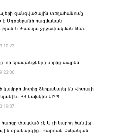
ովուրդն է ընտրում Հայոց Հայրապետին
նելու ընթացակարգ չկա
հայերի զանգվածային տեղահանումը
 է Ադրբեջանի ռազմական
6 16:39
ւթյան և 9-ամսյա շրջափակման հետ․
կոսի և 6 եպիսկոպոսի գործով դատական
3 10:22
կանցկացվի դռնփակ
6 16:34
ը. որ երազանքները նորից ապրեն
9 23:06
ՈՒՄ ԵՆՔ ՄԻԱՍԻՆ ՆՇԵԼՈՒ ՏԱՇՏՈՒՆ
ԱՅՐԻ ՕՐԸ
 կամրջի մոտից ձերբակալել են Վիտալի
6 16:21
նյանին․ ՀՀ նախկին ՄԻՊ
3 19:07
համայնքի ղեկավար Գևորգ Փարսյանի
ռնությամբ ճանապարհաշինական
վալ աշխատանքներ՝ գյուղական
հարցը փակված չէ և չի կարող հանվել
այրերում
ային օրակարգից․ Վարդան Օսկանյան