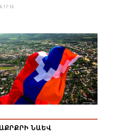
6 17:16
 սահմանապահ զորքերի
կությունն այցելել է Լիտվայի
ետություն
6 16:57
 Բ-ի և եպիսկոպոսների գործով
րն ինքնաբացարկ է հայտնել
6 16:55
ան, Սաուդյան Արաբիան և Պակիստանը
ան դաշինք ստեղծելու մասին
յնագիր են ստորագրել
6 16:43
ԱՔՐՔՐԻ ՆԱԵՎ