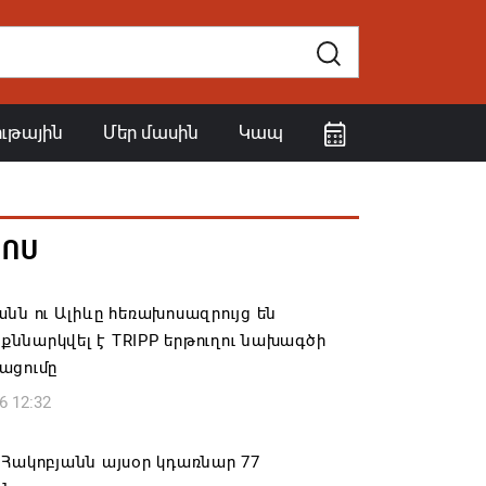
ութային
Մեր մասին
Կապ
ՀՈՍ
նն ու Ալիևը հեռախոսազրույց են
․ քննարկվել է TRIPP երթուղու նախագծի
ացումը
6 12:32
Հակոբյանն այսօր կդառնար 77