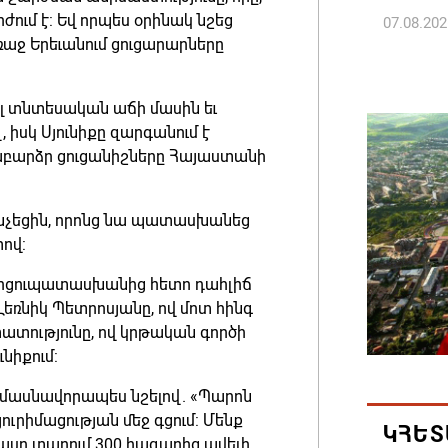
ում է: Եվ որպես օրինակ նշեց
07.08.202
ռաջ Երեւանում ցուցարարները
ՀՀ ԱԱԾ
պատվիրա
լ տնտեսական աճի մասին եւ
Հանրապ
, իսկ Սյունիքը զարգանում է
աբարձր ցուցանիշները Հայաստանի
07.08.202
Գարեգին
հնչեցին, որոնց նա պատասխանեց
դատավո
ով:
07.08.202
հարցուպատասխանից հետո դահլիճ
Լեռնիկ Պետրոսյանը, ով մոտ հինգ
Թուրքի
ատությունը, ով կրթական գործի
ռազմակ
նիքում:
համաձա
՝ մասնավորապես նշելով. «Պարոն
07.08.202
յուրիմացության մեջ գցում: Մենք
ԿՀԵՏ
ասը տարում 300 հազարից ավելի