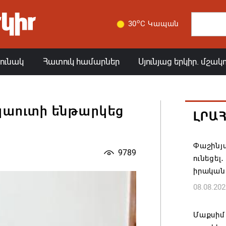
o
30
C Կապան
յունակ
Հատուկ համարներ
Սյունյաց երկիր. մշակ
կաուտի ենթարկեց
ԼՐԱ
Փաշինյա
9789
ունեցել
իրական
08.08.202
Մաքսիմ 