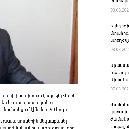
տարեկ
08.08.202
Եկեղեց
մտահոգո
ստեղծվ
08.08.202
Միասնա
Կաթողի
Միածնա
07.08.202
Կապանի ինստիտուտ է այցելել Վահե
չպես եւ դասախոսական ու
Ժամանա
 մասնակցում էին մոտ 90 հոգի:
կառավա
ժամանակ
ւ դասախոսներին մեկնաբանել
Լուկաշե
արժման անիմաստությունը, որը,