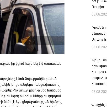
ՀՀ-ի և 
Ռուբիո
08.08.202
Իրանն ո
վերաբեր
Արաղչի
08.08.202
Նիկոլ 
բուքյան իր էջում հայտնել է փաստաբան
հեռախո
են TRI
ապագայո
ռայողները Լևոն Քոչարյանին դաժան
հաստատ
չարյանին խոշտանգելու հանցափաստով
ացրել: Քիչ առաջ քննիչը մեզ հանձնեց
08.08.202
ր խոշտանգող ոստիկանները հաղորդում
տի ծեծել է: Այս ցնդաբանության հիմքով
Փաշինյա