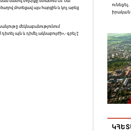
ման մասով տղերքը մտածում են: Սա
ունեցել
իծաղով մոտեցավ այս հարցին և կոչ արեց
իրական
08.08.202
եսանյութը մեկնաբանությունում
դիտել այն և դիմել ակնաբույժի»,- գրել է
Մաքսիմ 
տարեկ
08.08.202
Եկեղեց
մտահոգո
ստեղծվ
08.08.202
Միասնա
Կաթողի
Միածնա
ԿՀԵՏ