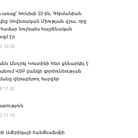
6 19:50
 առաջ՝ հունիսի 22-ին, Գերմանիան
կակից Բելառուսին պակասում է այն
վեց Սովետական Միության վրա, որը
րման համակարգը, որը կար խորհրդային
 համար նույնպես հայրենական
ներում, հայտարարել է Ալեքսանդր
զմ էր
նկոն
3 10:33
6 17:16
նն Անդրեյ Կոստինի հետ քննարկել է
 սահմանապահ զորքերի
նում ՎՏԲ բանկի գործունեության
կությունն այցելել է Լիտվայի
մանը վերաբերող հարցեր
ետություն
8 11:42
6 16:57
արություն
 Բ-ի և եպիսկոպոսների գործով
2 11:19
րն ինքնաբացարկ է հայտնել
6 16:55
տի Ամերիկայի հանձնախմբի