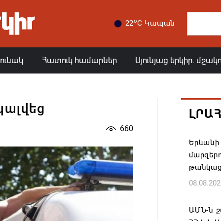
o
22
C Կապան
յունակ
Հատուկ համարներ
Սյունյաց երկիր. մշակ
կալվեց
ԼՐԱ
660
Երևանի 
մարզեր
թանկաց
08.08.202
ԱՄՆ-ն շ