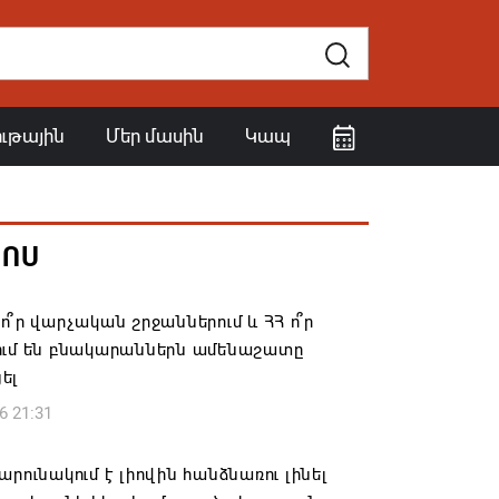
ութային
Մեր մասին
Կապ
ՀՈՍ
ո՞ր վարչական շրջաններում և ՀՀ ո՞ր
ում են բնակարաններն ամենաշատը
ել
6 21:31
արունակում է լիովին հանձնառու լինել