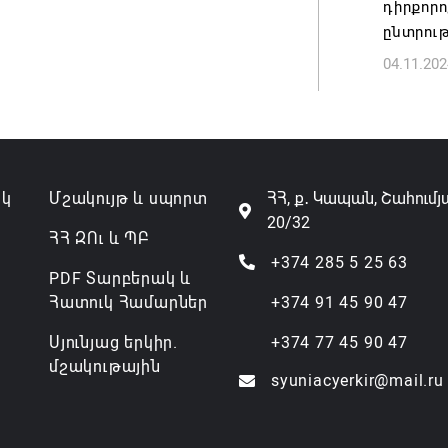
դիրքոր
Թուրքի
ընտրութ
ռազմակ
04.11.202
համաձա
07.08.202
ակ
Մշակույթ և սպորտ
ՀՀ, ք․ Կապան, Շահումյ
20/32
ՀՀ ԶՈւ և ՊԲ
+374 285 5 25 63
PDF Տարբերակ և
Հատուկ Համարներ
+374 91 45 90 47
Սյունյաց երկիր.
+374 77 45 90 47
մշակութային
syuniacyerkir@mail.ru