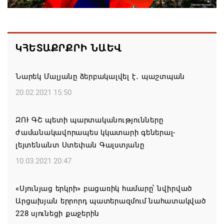
Եկեղեցիների համաշխարհային խորհուրդը
մտահոգություն է հայտնել Եկեղեցու շուրջ
ԿՀԵՏԱՔՐՔՐԻ ՆԱԵՎ
ստեղծված իրավիճակի հետ կապված
08.08.2026 00:22
Նարեկ Մալյանը ձերբակալվել է․ պաշտպան
Միասնական աղոթք և Ամենայն Հայոց
20.02.2021 15:50
Կաթողիկոսի հայրապետական պատգամը
Միածնաէջ Մայր Տաճարում
ԶՈՒ ԳՇ պետի պարտականությունները
ժամանակավորապես կկատարի գեներալ-
07.08.2026 19:50
լեյտենանտ Ստեփան Գալստյանը
Ժամանակակից Բելառուսին պակասում է այն
10.03.2021 20:47
կառավարման համակարգը, որը կար խորհրդային
ժամանակներում, հայտարարել է Ալեքսանդր
«Սյունյաց երկրի» բացառիկ համարը՝ նվիրված
Լուկաշենկոն
Արցախյան երրորդ պատերազմում նահատակված
228 սյունեցի քաջերին
07.08.2026 17:16