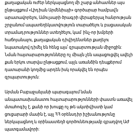
քաղաքական ուժեր ներկայացնող մի շարք անհատներ այս
ընթացքում «Լիդիան Արմենիայի» գործարար համբավն
արատավորելու, Ամուլսարի ծրագրի վերաբերյալ հանրության
շրջանում ապատեղեկատվություն տարածելու և բացասական
տրամադրություններ ստեղծելու, կամ ինչ-որ խմբերի
հաճոյանալու, քաղաքական դիվիդենտներ քաղելու
նպատակով դիմել են հենց այս՝ զրպարտության միջոցին։
Նման հայտարարությունները ոչ միայն չեն ապացուցվել ավելի
քան երկու տարվա ընթացքում, այլև առանձին դեպքերում
դատարանի կողմից արդեն իսկ որակվել են որպես
զրպարտություն։
Արման Բաբաջանյանի պարագայում նման
անպատասխանատու հայտարարությունների փաստն առավել
մտահոգիչ է, քանի որ խոսքը ոչ թե ակտիվիստի կամ
ցուցարարի մասին է, այլ ՀՀ օրենսդիր իշխանությունը
ներկայացնող և օրինաստեղծ գործունեությամբ զբաղվող ԱԺ
պատգամավորի։