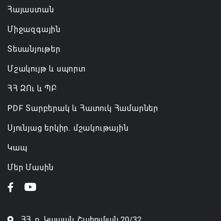
Հայաստան
Միջազգային
Տեսանյութեր
Մշակույթ և սպորտ
ՀՀ ԶՈւ և ՊԲ
PDF Տարբերակ և Հատուկ Համարներ
Սյունյաց երկիր. մշակութային
Կապ
Մեր Մասին
ՀՀ, ք․ Կապան, Շահումյան 20/32