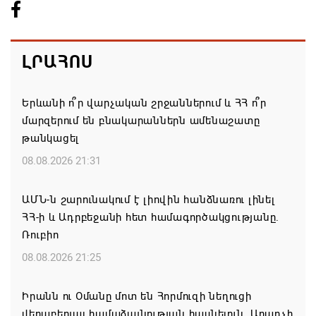
ԼՐԱՀՈՍ
Երևանի ո՞ր վարչական շրջաններում և ՀՀ ո՞ր
մարզերում են բնակարաններն ամենաշատը
թանկացել
08.08.2026 21:31
ԱՄՆ-ն շարունակում է լիովին հանձնառու լինել
ՀՀ-ի և Ադրբեջանի հետ համագործակցությանը.
Ռուբիո
08.08.2026 21:25
Իրանն ու Օմանը մոտ են Հորմուզի նեղուցի
վերաբերյալ համաձայնության հասնելուն. Արաղչի