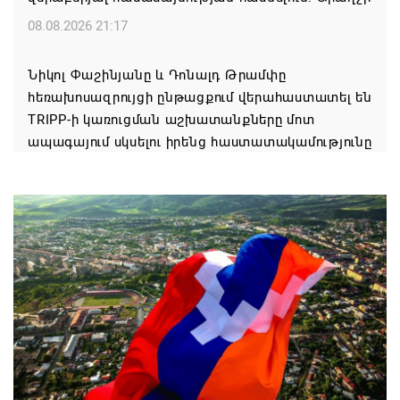
08.08.2026 21:17
Նիկոլ Փաշինյանը և Դոնալդ Թրամփը
հեռախոսազրույցի ընթացքում վերահաստատել են
TRIPP-ի կառուցման աշխատանքները մոտ
ապագայում սկսելու իրենց հաստատակամությունը
08.08.2026 21:12
Փաշինյանն ու Ալիևը հեռախոսազրույց են ունեցել․
քննարկվել է TRIPP երթուղու նախագծի
իրականացումը
08.08.2026 12:32
Մաքսիմ Հակոբյանն այսօր կդառնար 77
տարեկան
08.08.2026 09:40