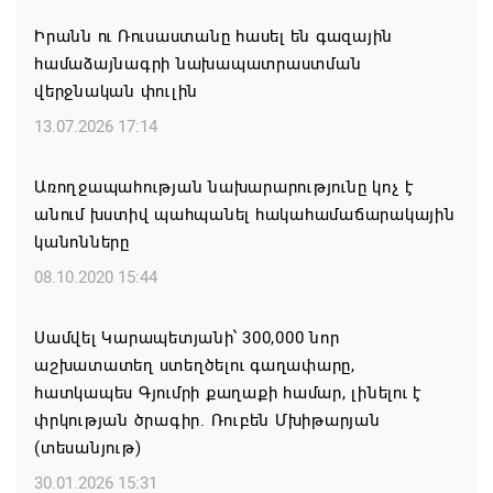
Իրանն ու Ռուսաստանը հասել են գազային
Կապան համայնքի ղեկավար Գևորգ Փարսյանի
համաձայնագրի նախապատրաստման
նախաձեռնությամբ ճանապարհաշինական
վերջնական փուլին
մեծածավալ աշխատանքներ՝ գյուղական
բնակավայրերում
13.07.2026 17:14
07.08.2026 16:09
Առողջապահության նախարարությունը կոչ է
անում խստիվ պահպանել հակահամաճարակային
Ռուսաստանի բանակը «Իսկանդերով» հարվածել է
կանոնները
ուկրաինական գնացքին
08.10.2020 15:44
07.08.2026 14:32
Սամվել Կարապետյանի՝ 300,000 նոր
TRIP ծրագրով 120 մլն եվրո ներդրում՝
աշխատատեղ ստեղծելու գաղափարը,
Հայաստանի մի շարք զբոսաշրջային
հատկապես Գյումրի քաղաքի համար, լինելու է
կլաստերների զարգացման համար
փրկության ծրագիր. Ռուբեն Մխիթարյան
07.08.2026 13:49
(տեսանյութ)
30.01.2026 15:31