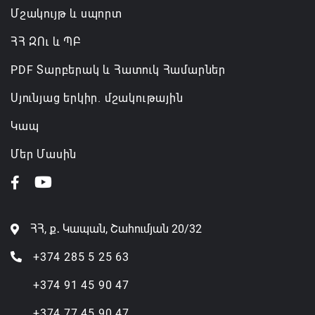
Մշակույթ և սպորտ
ՀՀ ԶՈւ և ՊԲ
PDF Տարբերակ և Հատուկ Համարներ
Սյունյաց երկիր. մշակութային
Կապ
Մեր Մասին
ՀՀ, ք․ Կապան, Շահումյան 20/32
+374 285 5 25 63
+374 91 45 90 47
+374 77 45 90 47