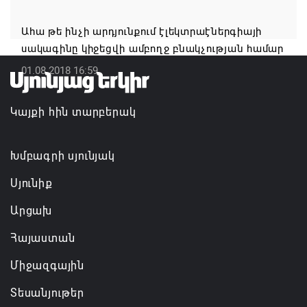
Այս օրը պատմության մեջ կարձանագրվի որպես
ամոթի ու դավաճանության օր․ ՌԴ և Նոր
Ահա թե ինչի արդյունքում էլեկտրաէներգիայի
Նախիջևանի հայոց թեմ
սակագինը կիջեցվի ամբnղջ բնակչության hամար
07.08.2026 12:50
01.08.2018 16:59
Բեխի անապատը երկրորդ կյանք է ստանում
Կայքի հին տարբերակ
07.08.2026 12:38
Խմբագրի սյունյակ
Սյունիք
Արցախ
Հայաստան
Միջազգային
Տեսանյութեր