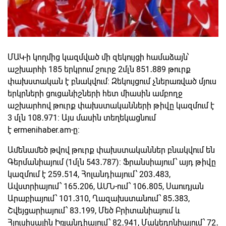
ՄԱԿ-ի կողմից կազմված մի զեկույցի համաձայն՝
աշխարհի 185 երկրում շուրջ 2մլն 851․889 թուրք
փախստական է բնակվում։ Զեկույցում չներառված մյուս
երկրների ցուցանիշների հետ միասին ամբողջ
աշխարհով թուրք փախստականների թիվը կազմում է
3 մլն 108․971։ Այս մասին տեղեկացնում
է ermenihaber.am-ը:
Ամենամեծ թվով թուրք փախստականներ բնակվում են
Գերմանիայում (1մլն 543․787)։ Ֆրանսիայում՝ այդ թիվը
կազմում է 259․514, Հոլանդիայում՝ 203․483,
Ավստրիայում՝ 165․206, ԱՄՆ-ում՝ 106․805, Սաուդյան
Արաբիայում՝ 101․310, Ղազախստանում՝ 85․383,
Շվեյցարիայում՝ 83․199, Մեծ Բրիտանիայում և
Հյուսիսային Իռլանդիայում՝ 82․941, Մակեդոնիայում՝ 72․