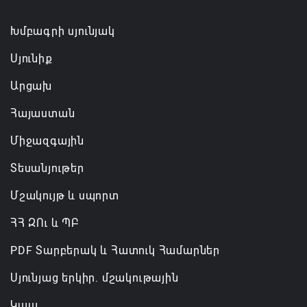
Միխայիլ Միշուստինը
07.08.2026 11:01
Խմբագրի սյունյակ
Սյունիք
Արցախ
Հայաստան
Միջազգային
Տեսանյութեր
Մշակույթ և սպորտ
ՀՀ ԶՈւ և ՊԲ
PDF Տարբերակ և Հատուկ Համարներ
Սյունյաց երկիր. մշակութային
Կապ