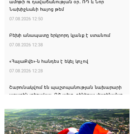
ամոթի ու դավաճանության օր․ ՌԴ և Նոր
Նախիջևանի հայոց թեմ
07.08.2026 12:50
Բեխի անապատը երկրորդ կյանք է ստանում
07.08.2026 12:38
«ՀայաՔվե»-ն հանդես է եկել կոչով
07.08.2026 12:28
Շարունակվում են պաշտպանության նախարարի
առաջին տեղակալ, ԳՇ պետ, գեներալ-լեյտենանտ
Էդվարդ Ասրյանի հանդիպումները ժամկետային
զինծառայող ջոկերի հրամանատարների և
դիրքերի ավագների հետ
07.08.2026 12:13