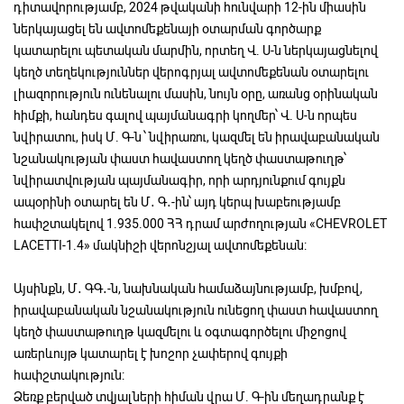
դիտավորությամբ, 2024 թվականի հունվարի 12-ին միասին
ներկայացել են ավտոմեքենայի օտարման գործարք
կատարելու պետական մարմին, որտեղ Վ. Ս-ն ներկայացնելով
կեղծ տեղեկություններ վերոգրյալ ավտոմեքենան օտարելու
լիազորություն ունենալու մասին, նույն օրը, առանց օրինական
հիմքի, հանդես գալով պայմանագրի կողմեր՝ Վ. Ս-ն որպես
նվիրատու, իսկ Մ. Գ-ն ՝ նվիրառու, կազմել են իրավաբանական
նշանակության փաստ հավաստող կեղծ փաստաթուղթ՝
նվիրատվության պայմանագիր, որի արդյունքում գույքն
ապօրինի օտարել են Մ․ Գ․-ին՝ այդ կերպ խաբեությամբ
հափշտակելով 1.935.000 ՀՀ դրամ արժողության «CHEVROLET
LACETTI-1.4» մակնիշի վերոնշյալ ավտոմեքենան:
Այսինքն, Մ․ ԳԳ․-ն, նախնական համաձայնությամբ, խմբով,
իրավաբանական նշանակություն ունեցող փաստ հավաստող
կեղծ փաստաթուղթ կազմելու և օգտագործելու միջոցով
առերևույթ կատարել է խոշոր չափերով գույքի
հափշտակություն:
Ձեռք բերված տվյալների հիման վրա Մ. Գ-ին մեղադրանք է