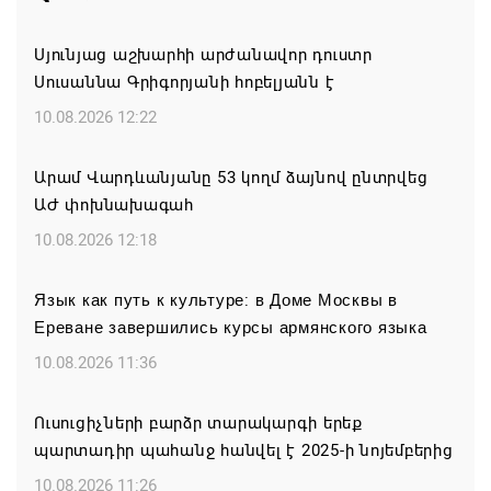
Սյունյաց աշխարհի արժանավոր դուստր
Սուսաննա Գրիգորյանի հոբելյանն է
10.08.2026 12:22
Արամ Վարդևանյանը 53 կողմ ձայնով ընտրվեց
ԱԺ փոխնախագահ
10.08.2026 12:18
Язык как путь к культуре: в Доме Москвы в
Ереване завершились курсы армянского языка
10.08.2026 11:36
Ուսուցիչների բարձր տարակարգի երեք
պարտադիր պահանջ հանվել է 2025-ի նոյեմբերից
10.08.2026 11:26