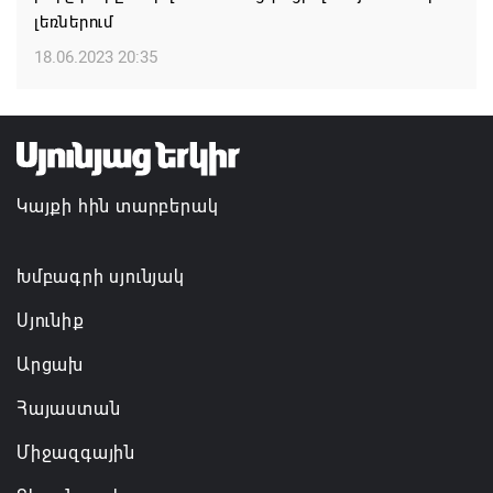
մասնագիտական օրվա կապակցությամբ
լեռներում
09.08.2026 16:37
18.06.2023 20:35
Կայքի հին տարբերակ
Խմբագրի սյունյակ
Սյունիք
Արցախ
Հայաստան
Միջազգային