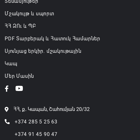
Տեսանյութեր
Մշակույթ և սպորտ
ՀՀ ԶՈւ և ՊԲ
PDF Տարբերակ և Հատուկ Համարներ
Սյունյաց երկիր. մշակութային
Կապ
Մեր Մասին
ՀՀ, ք․ Կապան, Շահումյան 20/32
+374 285 5 25 63
+374 91 45 90 47