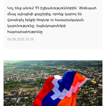
Կոչ ենք անում ՀՀ իշխանություններին` ձեռնպահ
մնալ այնպիսի քայլերից, որոնք կարող են
վտանգել երկրի հոգևոր ու հասարակական
կայունությունը. եպիսկոպոսների
հայտարարությունը
06.08.2026 20:36
Մոսկվան կարող է ռուսաստանցի
զբոսաշրջիկներին հետ պահել Հայաստան
այցելելուց․ Մատվիենկո
06.08.2026 20:30
ՌԴ–ն ՀՀ–ից երկաթուղու կոնցեսիոն
կառավարման մասին պաշտոնական դիմում չի
ստացել. Օվերչուկ
06.08.2026 19:03