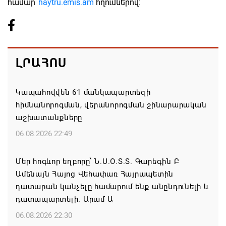
համար՝
haytru.emis.am
հղումներով։
ԼՐԱՀՈՍ
Կապահովվեն 61 մանկապարտեզի
հիմնանորոգման, վերանորոգման շինարարական
աշխատանքները
06.08.2026 22:49
Մեր հոգևոր եղբորը՝ Ն.Ս.Օ.Տ.Տ. Գարեգին Բ
Ամենայն Հայոց Վեհափառ Հայրապետին
դատարան կանչելը համարում ենք անընդունելի և
դատապարտելի. Արամ Ա
06.08.2026 22:30