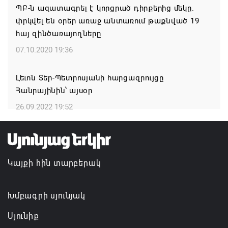
ՊԲ-ն ազատագրել է կորցրած դիրքերից մեկը.
06.08.2026 17:04
փրկվել են օրեր առաջ անտառում թաքնված 19
հայ զինծառայողները
Քրիստիննե Գրիգորյանը վերանշանակվել է
07.10.2020 19:36
Արտաքին հետախուզության ծառայության պետի
պաշտոնում
Լեւոն Տեր-Պետրոսյանի հարցազրույցը
06.08.2026 14:21
Հանրայինին՝ այսօր
26.09.2022 19:52
Հայաստանի ներկայիս իշխանությունը ձախողում
է թե՛ երկրի ներսում ազգային համերաշխության
պահպանման, թե՛ արտաքին ճակատում հայ
ժողովրդի շահերի պաշտպանության գործը
Կայքի հին տարբերակ
06.08.2026 14:18
Անդրանիկ Սիմոնյանը վերանշանակվել է ԱԱԾ
Խմբագրի սյունյակ
տնօրեն, իսկ նրա տեղակալ Արամ Հակոբյանն
Սյունիք
ազատվել է պաշտոնից