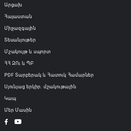
Արցախ
06.08.2026 14:16
Հայաստան
Կառավարությունը փոխում է երեք
Միջազգային
նախարարությունների անվանումները
06.08.2026 12:45
Տեսանյութեր
Մշակույթ և սպորտ
ՀՀ ԶՈւ և ՊԲ
PDF Տարբերակ և Հատուկ Համարներ
Սյունյաց երկիր. մշակութային
Կապ
Մեր Մասին