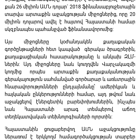
քան 26 միլիոն ԱՄՆ դոլար` 2018 ֆինանսաբյուջետային
տարվա արտաքին աջակցության միջոցներից, որը 20
միլիոն դոլարով ավել է հայտով Հայաստանի համար
սկզբնապես պահանջված ֆինանսավորումից:
Այս միջոցները կօժանդակեն քաղաքական
գործընթացների հետ կապված գերակա ծրագրերին,
քաղաքացիական հասարակությանը և անկախ ԶԼՄ-
ներին: Այդ միջոցները նաև կուղղվեն Վարչակազմի
կողմից որպես արտաքին քաղաքականության
գերակայություն սահմանված գործարար և առևտրային
հնարավորությունների ընդլայնմանը՝ ամերիկյան և
հայկական ընկերությունների համար, այդ թվում նաև
աջակցելով էներգետիկ բարեփոխումներին, ինչպես
նաև Հայաստանի արագ տեմպերով աճող
տեղեկատվական տեխնոլոգիաների ոլորտին:
Հայաստանին ցուցաբերվող ԱՄՆ աջակցությունը
ներառում է երկկողմ համագործակցության տարբեր