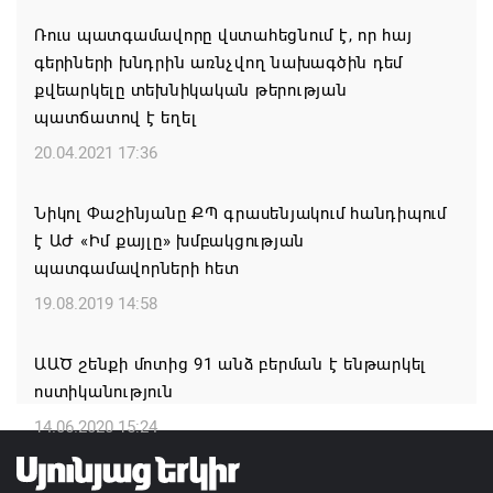
Ռուս պատգամավորը վստահեցնում է, որ հայ
ՀՐԱՎԻՐՈՒՄ ԵՆՔ ՄԻԱՍԻՆ ՆՇԵԼՈՒ ՏԱՇՏՈՒՆ
գերիների խնդրին առնչվող նախագծին դեմ
ԲՆԱԿԱՎԱՅՐԻ ՕՐԸ
քվեարկելը տեխնիկական թերության
07.08.2026 16:21
պատճատով է եղել
20.04.2021 17:36
Կապան համայնքի ղեկավար Գևորգ Փարսյանի
նախաձեռնությամբ ճանապարհաշինական
Նիկոլ Փաշինյանը ՔՊ գրասենյակում հանդիպում
մեծածավալ աշխատանքներ՝ գյուղական
է ԱԺ «Իմ քայլը» խմբակցության
բնակավայրերում
պատգամավորների հետ
07.08.2026 16:09
19.08.2019 14:58
Ռուսաստանի բանակը «Իսկանդերով» հարվածել է
ԱԱԾ շենքի մոտից 91 անձ բերման է ենթարկել
ուկրաինական գնացքին
ոստիկանություն
07.08.2026 14:32
14.06.2020 15:24
TRIP ծրագրով 120 մլն եվրո ներդրում՝