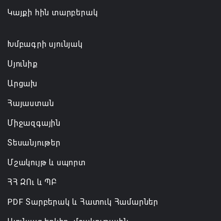
Հայաստանի մի շարք զբոսաշրջային
Կայքի հին տարբերակ
կլաստերների զարգացման համար
07.08.2026 13:49
Խմբագրի սյունյակ
Սյունիք
Արցախ
Հայաստան
Միջազգային
Տեսանյութեր
Մշակույթ և սպորտ
ՀՀ ԶՈւ և ՊԲ
PDF Տարբերակ և Հատուկ Համարներ