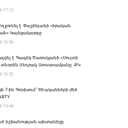
6 17:13
ողջունել է Փաշինյանի «իրական
ան» հայեցակարգը
6 16:36
լվել է Գագիկ Ծառուկյանի «Մուլտի
 տնօրեն Սեդրակ Առուստամյանը. ՔԿ
6 16:32
ի 7-ին Գորիսում՝ 90-ականների մեծ
ARTY
6 15:44
ծ իշխանության ախտանիշը