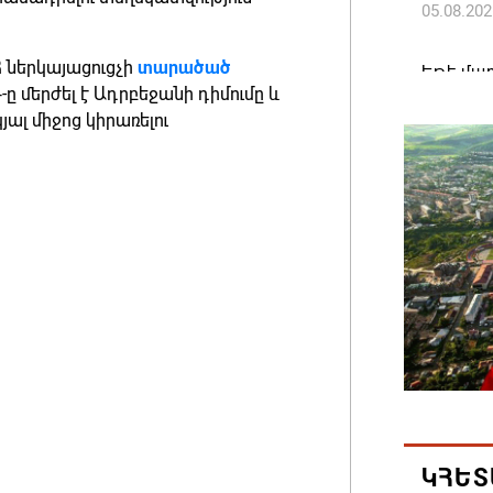
05.08.202
 ներկայացուցչի
տարածած
Եթե մար
-ը մերժել է Ադրբեջանի դիմումը և
այլ երկ
յալ միջոց կիրառելու
պատգամ
05.08.202
Ամփոփվե
արդյուն
10958 ա
05.08.202
ԱՄՆ-ն 
ֆոնդայի
դոլարի
05.08.202
ԿՀԵՏ