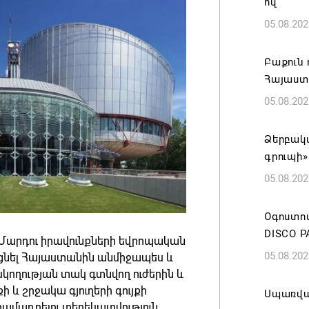
ով
05.08.202
Բաքուն 
Հայաստ
05.08.202
Ձերբակա
գրուպի»
05.08.202
Օգոստոս
DISCO P
ր Մարդու իրավունքների եվրոպական
05.08.202
ցնել Հայաստանին անմիջապես և
ողության տակ գտնվող ուժերին և
ի և շրջակա գյուղերի գույքի
Սպառվա
տրամադրելու տեղեկատվություն