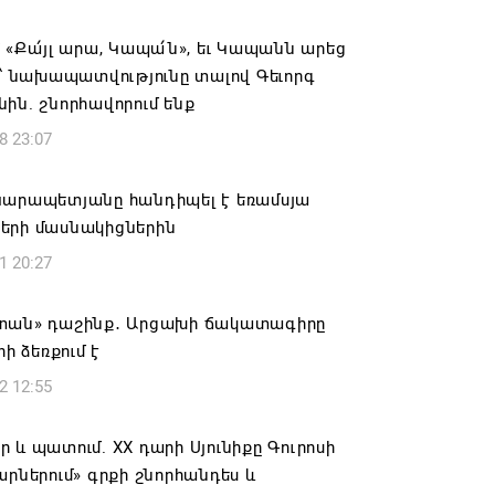
ում․ սոցիալական ցանցերում
 «Քա՛յլ արա, Կապա՛ն», եւ Կապանն արեց
անների վարձակալության անվան տակ
ը՝ նախապատվությունը տալով Գեւորգ
ություններ
ին. շնորհավորում ենք
6 11:52
8 23:07
ԵՎ ԴԻՑՄԱՅՐԻ ԳՅՈՒՂԵՐԸ ԱՅՍՈՒՀԵՏԵՎ
Կարապետյանը հանդիպել է եռամսյա
ՐԳՎԱԾ ՋՐԱՄԱՏԱԿԱՐԱՐՈՒՄ ԿՈՒՆԵՆԱՆ
երի մասնակիցներին
6 11:26
1 20:27
մոյանը հանցագործության մասին
տան» դաշինք․ Արցախի ճակատագիրը
ւմ է ներկայացրել
րի ձեռքում է
6 11:06
2 12:55
 և պատում. XX դարի Սյունիքը Գուրոսի
արներում» գրքի շնորհանդես և