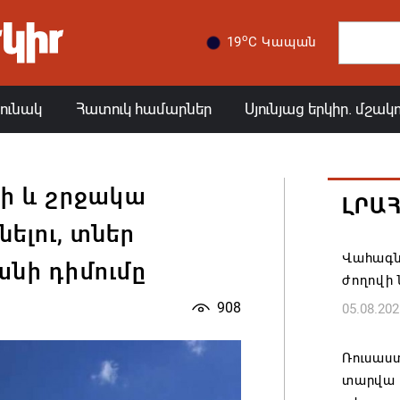
o
19
C Կապան
յունակ
Հատուկ համարներ
Սյունյաց երկիր. մշակ
րի և շրջակա
ԼՐԱ
նելու, տներ
Վահագն
անի դիմումը
ժողովի
908
05.08.202
Ռուսաս
տարվա ա