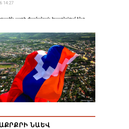
6 14:27
զային այցի ժամանակ հայտնվում ենք
րի տարածքում, մեղավորը դուք եք․
ավորը՝ ՔՊ-ականին
6 12:08
լ են 2026թ. բուհական ընդունելության
քները. ՀՀ բուհերում այս տարի կսովորի
ռաջին կուրսեցի
6 12:01
կրկնապատկել է TRIPP նախագծի
ն միջոցները՝ հասցնելով դրանք 402 մլն
6 11:57
ԱՔՐՔՐԻ ՆԱԵՎ