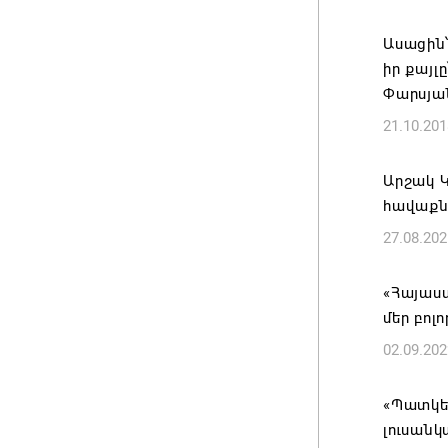
Զգուշաց
Ասացին՝
բնակար
իր քայլ
խարդախ
Փարսյան
05.08.202
21.10.201
ՍԶՆԱԿ 
Արշակ 
ՀԱՄԱԿԱ
հավաքն
05.08.202
27.08.202
Հայկ Դե
«Հայաս
հաղորդո
մեր բոլո
05.08.202
02.09.202
«Պատկեր
լուսանկ