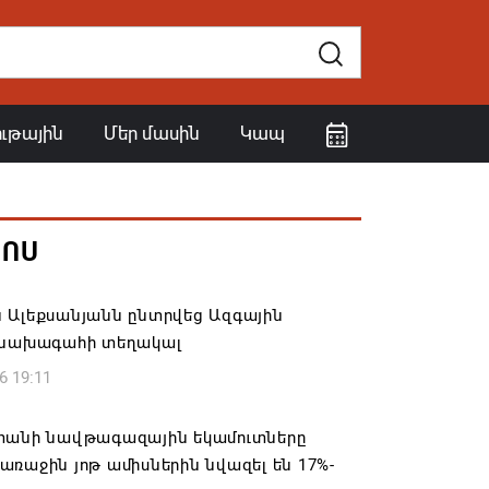
ութային
Մեր մասին
Կապ
ՀՈՍ
 Ալեքսանյանն ընտրվեց Ազգային
 նախագահի տեղակալ
6 19:11
տանի նավթագազային եկամուտները
ռաջին յոթ ամիսներին նվազել են 17%-