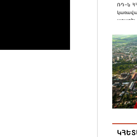
ՌԴ–ն ՀՀ
կառավա
ստացել.
06.08.202
Հայաստ
առաջնո
կառավա
հակամա
արձագա
06.08.202
Ռուսաս
Հայաստա
վագոն
06.08.202
ԿՀԵՏ