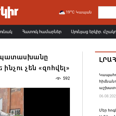
o
19
C Կապան
յունակ
Հատուկ համարներ
Սյունյաց երկիր. մշակ
 պատասխանը
ԼՐԱ
ինչու չեն «զոհվել»
Կապահո
592
հիմնան
աշխատ
06.08.202
Մեր հոգ