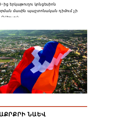
–ից երկաթուղու կոնցեսիոն
րման մասին պաշտոնական դիմում չի
 Օվերչուկ
6 19:03
անյայց Առաքելական Եկեղեցու
րդը կկանգնի դատարանի առջև՝
րության հետ խորացող
րտության պատճառով․ Reuters-ի
նքը
6 18:41
տանից Ադրբեջանի տարածքով
ն է ուղարկվել ցորենով բեռնված 14
6 17:52
ԱՔՐՔՐԻ ՆԱԵՎ