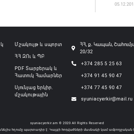
05.12.201
Անդրան
տնօրեն,
ազատվե
06.08.202
ակ
Մշակույթ և սպորտ
ՀՀ, ք․ Կապան, Շահումյ
20/32
Կառավար
ՀՀ ԶՈւ և ՊԲ
նախարա
+374 285 5 25 63
PDF Տարբերակ և
06.08.202
Հատուկ Համարներ
+374 91 45 90 47
Սյունյաց երկիր.
+374 77 45 90 47
մշակութային
syuniacyerkir@mail.ru
syuniacyerkir.am © 2020 All Rights Reserved
անելիս հղումը պարտադիր է: Կայքի հոդվածների մասնակի կամ ամբողջական 