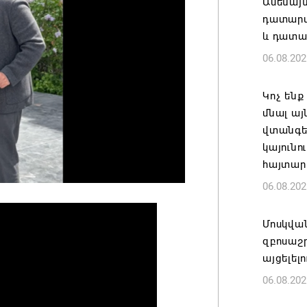
Ամենայ
դատարան
և դատա
06.08.202
Կոչ ենք
մնալ այ
վտանգել
կայունո
հայտար
06.08.202
Մոսկվա
զբոսաշ
այցելել
06.08.202