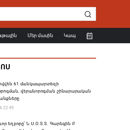
ութային
Մեր մասին
Կապ
ՀՈՍ
վվեն 61 մանկապարտեզի
որոգման, վերանորոգման շինարարական
անքները
6 22:49
ևոր եղբորը՝ Ն.Ս.Օ.Տ.Տ. Գարեգին Բ