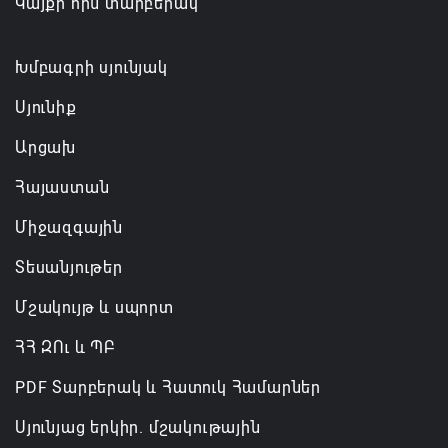
Կայքի հին տարբերակ
իրականացումը
08.08.2026 12:32
Խմբագրի սյունյակ
Սյունիք
Արցախ
Հայաստան
Միջազգային
Տեսանյութեր
Մշակույթ և սպորտ
ՀՀ ԶՈւ և ՊԲ
PDF Տարբերակ և Հատուկ Համարներ
Սյունյաց երկիր. մշակութային