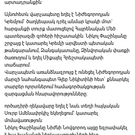
արտադրանքին:
Այնուհետև վարչապետը եղել է Նիժեգորոդյան
Կրեմլում` ծաղկեպսակ դրել անմար կրակի մոտ`
հարգանքի տուրք մատուցելով Հայրենական Մեծ
պատերազմի զոհերի հիշատակին: Նիկոլ Փաշինյանը
շրջայց է կատարել Կրեմլի արվեստի պետական
թանգարանում, Զանգակատանը, Զինվորական փառքի
ծառուղում և եղել Միքայել Հրեշտակապետի
տաճարում:
Վարչապետն առանձնազրույց է ունեցել Նիժեգորոդյան
մարզի նահանգապետ Գլեբ Նիկիտինի հետ` քննարկել
տարբեր ոլորտներում համագործակցության
զարգացման հնարավորությունները:
ործադիրի ղեկավարը եղել է նաև տեղի հայկական
Սուրբ Ամենափրկիչ եկեղեցում` կատարել
մոմավառություն:
Նիկոլ Փաշինյանը Նիժնի Նովգորոդ այցը եզրափակել
է հայ համայնքի ներկայացուցիչների հետ