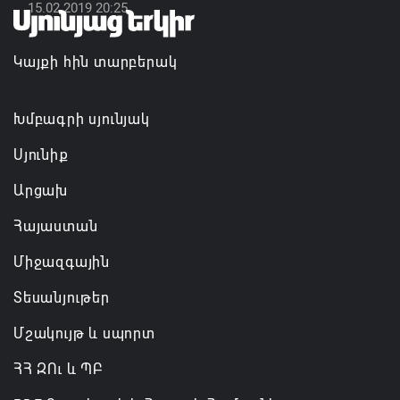
15.02.2019 20:25
Փաշինյանն ու Ալիևը հեռախոսազրույց են ունեցել․
քննարկվել է TRIPP երթուղու նախագծի
Կայքի հին տարբերակ
իրականացումը
08.08.2026 12:32
Խմբագրի սյունյակ
Սյունիք
Արցախ
Հայաստան
Միջազգային
Տեսանյութեր
Մշակույթ և սպորտ
ՀՀ ԶՈւ և ՊԲ