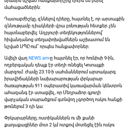
միասին նշված հանքախորշից դուրս են բերել
մահացածներին։
Դատաբժիշկը, զննելով դիերը, հայտնել է, որ արտաքին
զննությամբ դիակների վրա բռնության հետքեր չեն
հայտնաբերվել։ Աղբյուրի տեղեկություններով՝
հիվանդանոց տեղափոխվածներն աշխատում են
նշված ՍՊԸ-ում՝ որպես հանքափորներ։
Ավելի վաղ
NEWS.am
-ը հայտնել էր, որ հունիսի 9-ին,
ողբերգական դեպք էր տեղի ունեցել Կոտայքի
մարզում: Ժամը 23:10-ի սահմաններում արտակարգ
իրավիճակների նախարարության փրկարար
ծառայության 911 օպերատիվ կառավարման կենտրոն
ահազանգ էր ստացվել, որ Մեղրաձոր գյուղի
վարչական տարածքում գտնվող չգործող ոսկու հանքի
թունելում 3 դի կա:
Փրկարարները, ոստիկաններն ու մի քանի
քաղաքացիներ մոտ 2 կմ ոտքով մոտեցել էին ոսկու