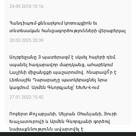
08.08.2026 21:31
24.09.2018 10:16
ԱՄՆ-ն շարունակում է լիովին հանձնառու լինել
Հանդիպում-քննարկում կոռուպցիոն եւ
ՀՀ-ի և Ադրբեջանի հետ համագործակցությանը.
տնտեսական հանցագործությունների վերաբերյալ
Ռուբիո
20.03.2025 20:39
08.08.2026 21:25
Ադրբեջանը 3 պատերազմ է սկսել հայերի դեմ,
Իրանն ու Օմանը մոտ են Հորմուզի նեղուցի
սպանել հազարավոր մարդկանց, ահաբեկում
վերաբերյալ համաձայնության հասնելուն. Արաղչի
Լաչինի միջանցքի պաշարումով. հնարավո՞ր է
08.08.2026 21:17
Լեռնային Ղարաբաղը պատկերացնել նրա
կազմում. Արմեն Գևորգյանը՝ ԵԽԽՎ-ում
Նիկոլ Փաշինյանը և Դոնալդ Թրամփը
27.01.2023 15:42
հեռախոսազրույցի ընթացքում վերահաստատել են
TRIPP-ի կառուցման աշխատանքները մոտ
Ռոբերտ Քոչարյանի, Սեյրան Օհանյանի, Յուրի
ապագայում սկսելու իրենց հաստատակամությունը
Խաչատուրովի և Արմեն Գևորգյանի գործով
08.08.2026 21:12
նախաքննությունն ավարտվել է