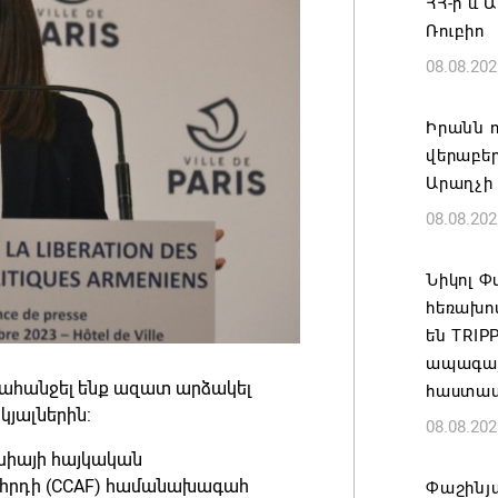
ՀՀ-ի և 
Ռուբիո
08.08.202
Իրանն ո
վերաբեր
Արաղչի
08.08.202
Նիկոլ 
հեռախո
են TRI
ապագայո
ահանջել ենք ազատ արձակել
հաստատ
յալներին:
08.08.202
անսիայի հայկական
րհրդի (CCAF) համանախագահ
Փաշինյա