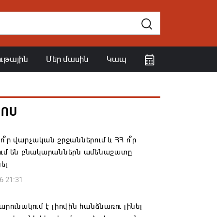
ութային
Մեր մասին
Կապ
ՀՈՍ
ո՞ր վարչական շրջաններում և ՀՀ ո՞ր
ում են բնակարաններն ամենաշատը
ել
6 21:31
արունակում է լիովին հանձնառու լինել