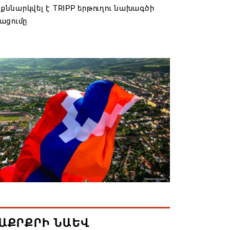
․ քննարկվել է TRIPP երթուղու նախագծի
ացումը
6 12:32
Հակոբյանն այսօր կդառնար 77
ան
6 09:40
իների համաշխարհային խորհուրդը
ւթյուն է հայտնել Եկեղեցու շուրջ
ած իրավիճակի հետ կապված
6 00:22
կան աղոթք և Ամենայն Հայոց
կոսի հայրապետական պատգամը
էջ Մայր Տաճարում
ԱՔՐՔՐԻ ՆԱԵՎ