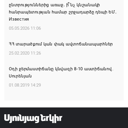
ընտրություններից առաջ․ ի՞նչ կնշանակի
ՀՐԱՎԻՐՈՒՄ ԵՆՔ ՄԻԱՍԻՆ ՆՇԵԼՈՒ ՏԱՇՏՈՒՆ
հանրապետության համար շրջադարձը դեպի ԵՄ․
ԲՆԱԿԱՎԱՅՐԻ ՕՐԸ
Известия
07.08.2026 16:21
05.05.2026 11:06
Կապան համայնքի ղեկավար Գևորգ Փարսյանի
ՀՀ տարածքում կան փակ ավտոճանապարհներ
նախաձեռնությամբ ճանապարհաշինական
մեծածավալ աշխատանքներ՝ գյուղական
25.02.2020 11:26
բնակավայրերում
Օդի ջերմաստիճանը կնվազի 8-10 աստիճանով.
07.08.2026 16:09
Սուրենյան
Ռուսաստանի բանակը «Իսկանդերով» հարվածել է
01.08.2019 14:29
ուկրաինական գնացքին
07.08.2026 14:32
TRIP ծրագրով 120 մլն եվրո ներդրում՝
Հայաստանի մի շարք զբոսաշրջային