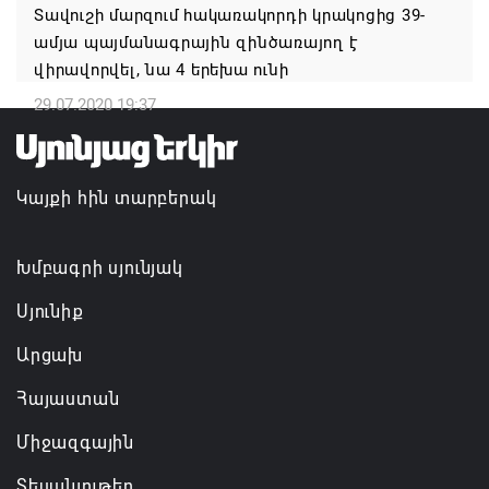
Տավուշի մարզում հակառակորդի կրակոցից 39-
07.08.2026 16:57
ամյա պայմանագրային զինծառայող է
վիրավորվել, նա 4 երեխա ունի
Գարեգին Բ-ի և եպիսկոպոսների գործով
դատավորն ինքնաբացարկ է հայտնել
29.07.2020 19:37
07.08.2026 16:55
Կայքի հին տարբերակ
Թուրքիան, Սաուդյան Արաբիան և Պակիստանը
ռազմական դաշինք ստեղծելու մասին
համաձայնագիր են ստորագրել
Խմբագրի սյունյակ
07.08.2026 16:43
Սյունիք
Արցախ
Հայաստան
Միջազգային
Տեսանյութեր