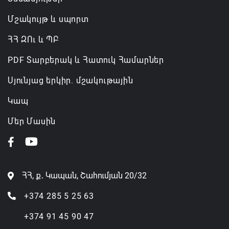
Մշակույթ և սպորտ
ՀՀ ԶՈւ և ՊԲ
PDF Տարբերակ և Հատուկ Համարներ
Սյունյաց երկիր. մշակութային
Կապ
Մեր Մասին
ՀՀ, ք․ Կապան, Շահումյան 20/32
+374 285 5 25 63
+374 91 45 90 47