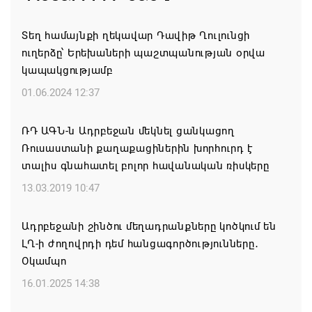
08.08.2026 00:22
Տեղ համայնքի ղեկավար Դավիթ Ղուլունցի
ուղերձը՝ Երեխաների պաշտպանության օրվա
Միասնական աղոթք և Ամենայն Հայոց
կապակցությամբ
Կաթողիկոսի հայրապետական պատգամը
Միածնաէջ Մայր Տաճարում
01.06.2024 12:37
07.08.2026 19:50
ՌԴ ԱԳՆ-ն Ադրբեջան մեկնել ցանկացող
Ռուսաստանի քաղաքացիներին խորհուրդ է
Ժամանակակից Բելառուսին պակասում է այն
տալիս գնահատել բոլոր հավանական ռիսկերը
կառավարման համակարգը, որը կար խորհրդային
ժամանակներում, հայտարարել է Ալեքսանդր
13.03.2019 10:47
Լուկաշենկոն
Ադրբեջանի շինծու մեղադրանքները կոծկում են
07.08.2026 17:16
ԼՂ-ի ժողովրդի դեմ հանցագործությունները․
Օկամպո
ՀՀ ԱԱԾ սահմանապահ զորքերի
պատվիրակությունն այցելել է Լիտվայի
16.01.2025 14:38
Հանրապետություն