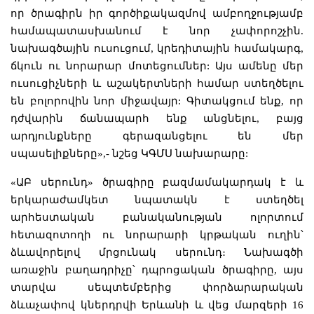
որ ծրագիրն իր գործիքակազմով ամբողջությամբ
համապատասխանում է նոր չափորոշչին.
նախագծային ուսուցում, կրեդիտային համակարգ,
ճկուն ու նորարար մոտեցումներ: Այս ամենը մեր
ուսուցիչների և աշակերտների համար ստեղծելու
են բոլորովին նոր միջավայր: Գիտակցում ենք, որ
դժվարին ճանապարհ ենք անցնելու, բայց
արդյունքները գերազանցելու են մեր
սպասելիքները»,- նշեց ԿԳՄՍ նախարարը:
«ԱԲ սերունդ» ծրագիրը բազմամակարդակ է և
երկարաժամկետ նպատակն է ստեղծել
արհեստական բանականության ոլորտում
հետազոտողի ու նորարարի կրթական ուղին՝
ձևավորելով մրցունակ սերունդ։ Նախագծի
առաջին բաղադրիչը՝ դպրոցական ծրագիրը, այս
տարվա սեպտեմբերից փորձարարական
ձևաչափով կներդրվի Երևանի և վեց մարզերի 16