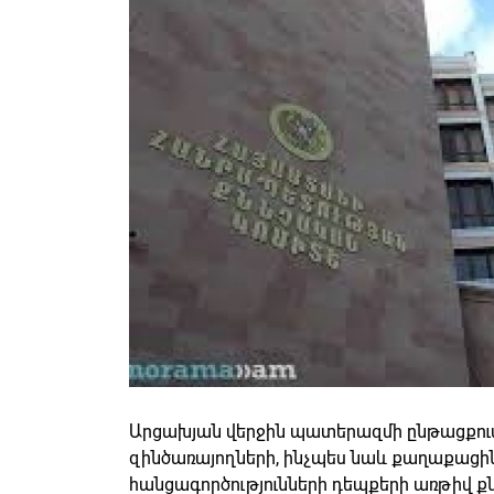
Արցախյան վերջին պատերազմի ընթացքու
զինծառայողների, ինչպես նաև քաղաքացի
հանցագործությունների դեպքերի առթիվ քնն