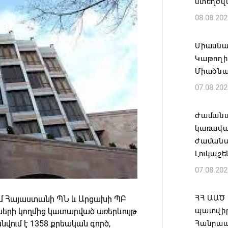
ստեղծվ
08.08.202
Միասնա
Կաթողի
Միածնա
07.08.202
Ժամանա
կառավա
ժամանակ
Լուկաշե
07.08.202
ՀՀ ԱԱԾ
մ Հայաստանի ՊՆ և Արցախի ՊԲ
պատվիրա
ների կողմից կատարված առերևույթ
վում է 1358 քրեական գործ,
Հանրապ