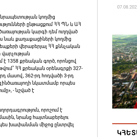
07.08.202
անրապետության կողմից
Գարեգին
յունների ընթացքում ՀՀ ՊՆ և ԱՀ
ծառայության կարգի դեմ ուղղված
դատավո
ես նաև քաղաքացիների կողմից
07.08.202
եպքերի վերաբերյալ ՀՀ քննչական
 վարչության
Թուրքի
մ է 1358 քրեական գործ, որոնցով
ռազմակ
վում՝ ՀՀ քրեական օրենսգրքի 327-
համաձա
-րդ մասով, 362-րդ հոդվածի 3-րդ
17 զինծառայողի նկատմամբ որպես
07.08.202
ը», - նշված է
Հայ ժող
և հեռաց
որդագրություն, որոշում է
մասին, նրանց հայտնաբերելու
07.08.202
րպես խափանման միջոց ընտրվել
ԿՀԵՏ
Կաթողի