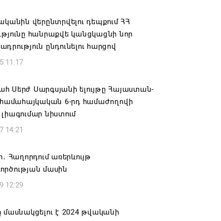
կանցկացվի դռնփակ
ականին վերընտրվելու դեպքում ՀՀ
6 16:34
թյունը հանրաքվե կանցկացնի նոր
դրություն ընդունելու հարցով
ՈՒՄ ԵՆՔ ՄԻԱՍԻՆ ՆՇԵԼՈՒ ՏԱՇՏՈՒՆ
5 11:17
ԱՅՐԻ ՕՐԸ
6 16:21
հ Սերժ Սարգսյանի ելույթը Հայաստան-
ք համահայկական 6-րդ համաժողովի
համայնքի ղեկավար Գևորգ Փարսյանի
լիագումար նիստում
ռնությամբ ճանապարհաշինական
7 14:21
վալ աշխատանքներ՝ գյուղական
այրերում
ր․ Հաղորդում առերևույթ
6 16:09
ործության մասին
9 12:29
տանի բանակը «Իսկանդերով» հարվածել
աինական գնացքին
 մասնակցելու է 2024 թվականի
6 14:32