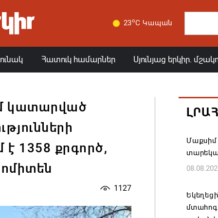
o
23
C Կապան
յունակ
Հատուկ համարներ
Սյունյաց երկիր. մշակ
մ կատարված
ԼՐԱ
ւթյունների
Մաքսիմ 
 է 1358 քրգործ,
տարեկ
կոմիտեն
08.08.202
1127
Եկեղեց
մտահոգո