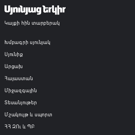
07.08.2026 16:55
Կայքի հին տարբերակ
Թուրքիան, Սաուդյան Արաբիան և Պակիստանը
ռազմական դաշինք ստեղծելու մասին
համաձայնագիր են ստորագրել
Խմբագրի սյունյակ
07.08.2026 16:43
Սյունիք
Արցախ
Հայաստան
Միջազգային
Տեսանյութեր
Մշակույթ և սպորտ
ՀՀ ԶՈւ և ՊԲ