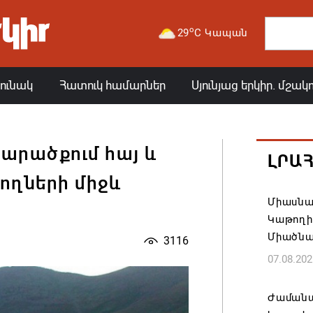
o
29
C Կապան
յունակ
Հատուկ համարներ
Սյունյաց երկիր. մշակ
տարածքում հայ և
ԼՐԱ
ողների միջև
Միասնա
Կաթողի
Միածնա
3116
07.08.202
Ժամանա