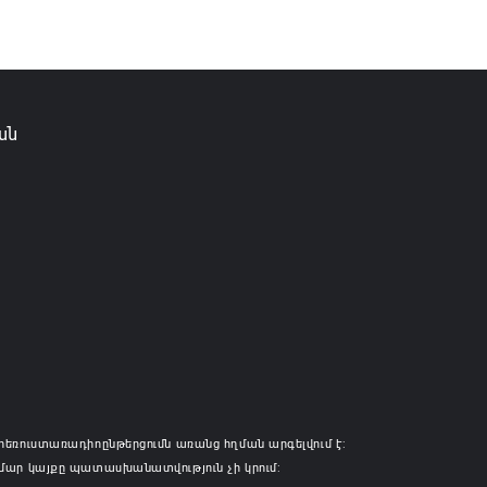
6 12:50
ան
հեռուստառադիոընթերցումն առանց հղման արգելվում է:
մար կայքը պատասխանատվություն չի կրում: