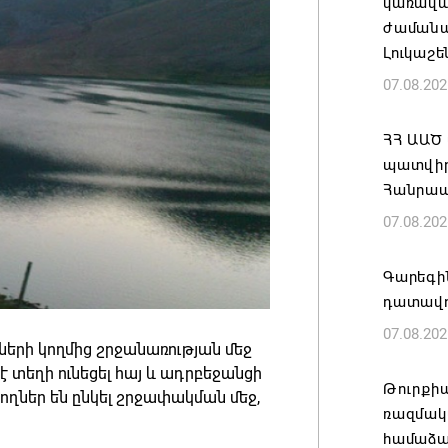
կառավա
ժամանակ
Լուկաշե
07.08.202
ՀՀ ԱԱԾ
պատվիրա
Հանրապ
07.08.202
Գարեգին
դատավո
07.08.202
երի կողմից շրջանառության մեջ
 է տեղի ունեցել հայ և ադրբեջանցի
Թուրքի
ողներ են ընկել շրջափակման մեջ,
ռազմակ
համաձա