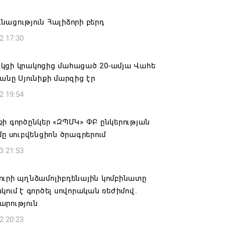
վալ աշխատանքներ՝ գյուղական
այրերում
ացություն Հալիձորի բերդ
6 16:09
2 17:30
տանի բանակը «Իսկանդերով» հարվածել
կցի կրակոցից մահացած 20-ամյա Վահե
աինական գնացքին
անը Սյունիքի մարզից էր
6 14:32
2 19:54
ագրով 120 մլն եվրո ներդրում՝
ի գործընկեր «ԶՊՄԿ» ՓԲ ընկերության
անի մի շարք զբոսաշրջային
մը սուբվենցիոն ծրագրերում
րների զարգացման համար
3 21:53
6 13:49
ուրի պղնձամոլիբդենային կոմբինատը
ը պատմության մեջ կարձանագրվի որպես
կում է գործել սովորական ռեժիմով.
ւ դավաճանության օր․ ՌԴ և Նոր
արություն
անի հայոց թեմ
2 20:23