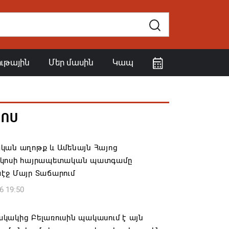
ութային
Մեր մասին
Կապ
ՀՈՍ
կան աղոթք և Ամենայն Հայոց
կոսի հայրապետական պատգամը
էջ Մայր Տաճարում
6 19:50
կակից Բելառուսին պակասում է այն