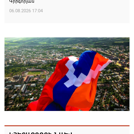
Գրիգորյան
06.08.2026 17:04
Քրիստիննե Գրիգորյանը վերանշանակվել է
Արտաքին հետախուզության ծառայության պետի
պաշտոնում
06.08.2026 14:21
Հայաստանի ներկայիս իշխանությունը ձախողում
է թե՛ երկրի ներսում ազգային համերաշխության
պահպանման, թե՛ արտաքին ճակատում հայ
ժողովրդի շահերի պաշտպանության գործը
06.08.2026 14:18
Անդրանիկ Սիմոնյանը վերանշանակվել է ԱԱԾ
տնօրեն, իսկ նրա տեղակալ Արամ Հակոբյանն
ազատվել է պաշտոնից