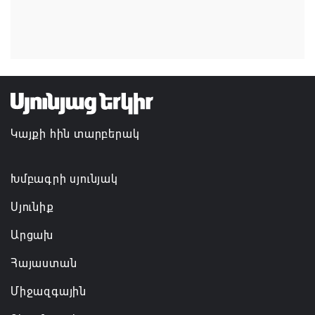
դերակատարների» աջակցության մրցութային
հայտադիմումների ընդունումը
06.08.2026 12:05
Կապան քաղաքում ավարտին է հասցվել
համայնքապետարանի պատվիրատվությամբ
իրականացված ևս մեկ ծրագիր
Կայքի հին տարբերակ
06.08.2026 11:58
Խմբագրի սյունյակ
Ինչո՞ւ է Հաջիևն ավելի վստահ, քան Փաշինյանը․
Սուրեն Սուրենյանց
Սյունիք
06.08.2026 11:57
Արցախ
Հայաստան
Միջազգային