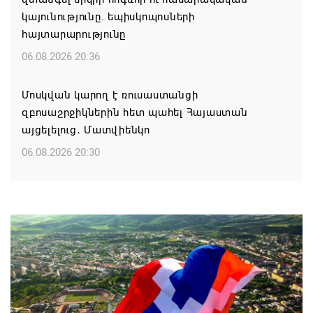
կայունությունը. եպիսկոպոսների
հայտարարությունը
06.08.2026 20:36
Մոսկվան կարող է ռուսաստանցի
զբոսաշրջիկներին հետ պահել Հայաստան
այցելելուց․ Մատվիենկո
06.08.2026 20:30
ՌԴ–ն ՀՀ–ից երկաթուղու կոնցեսիոն
կառավարման մասին պաշտոնական դիմում չի
ստացել. Օվերչուկ
06.08.2026 19:03
Հայաստանյայց Առաքելական Եկեղեցու
առաջնորդը կկանգնի դատարանի առջև՝