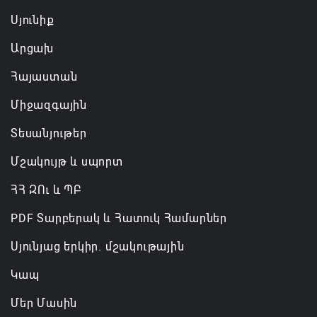
նախարարությունների անվանումները
Սյունիք
06.08.2026 12:45
Արցախ
Բաքվում շարունակում է հայ գերիների վերաքննիչ
Հայաստան
բողոքի քննությունը
Միջազգային
06.08.2026 12:43
Տեսանյութեր
Մշակույթ և սպորտ
ՀՀ ԶՈւ և ՊԲ
PDF Տարբերակ և Հատուկ Համարներ
Սյունյաց երկիր. մշակութային
Կապ
Մեր Մասին