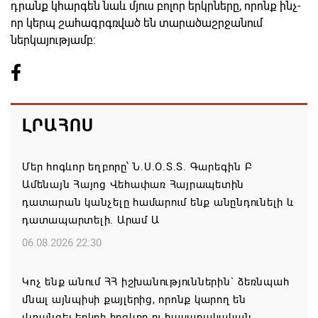
դրանք կհարգեն նաև մյուս բոլոր երկրները, որոնք ինչ-
որ կերպ շահագրգռված են տարածաշրջանում
ներկայությամբ:
ԼՐԱՀՈՍ
Մեր հոգևոր եղբորը՝ Ն.Ս.Օ.Տ.Տ. Գարեգին Բ
Ամենայն Հայոց Վեհափառ Հայրապետին
դատարան կանչելը համարում ենք անընդունելի և
դատապարտելի. Արամ Ա
06.08.2026 22:30
Կոչ ենք անում ՀՀ իշխանություններին` ձեռնպահ
մնալ այնպիսի քայլերից, որոնք կարող են
վտանգել երկրի հոգևոր ու հասարակական