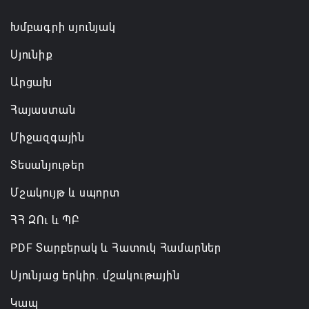
Խմբագրի սյունյակ
Սյունիք
Արցախ
Հայաստան
Միջազգային
Տեսանյութեր
Մշակույթ և սպորտ
ՀՀ ԶՈւ և ՊԲ
PDF Տարբերակ և Հատուկ Համարներ
Սյունյաց երկիր. մշակութային
Կապ