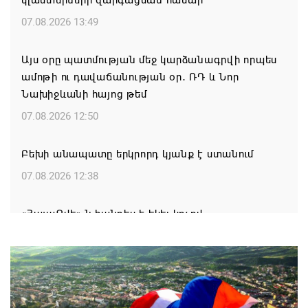
կլաստերների զարգացման համար
07.08.2026 13:49
Այս օրը պատմության մեջ կարձանագրվի որպես
ամոթի ու դավաճանության օր․ ՌԴ և Նոր
Նախիջևանի հայոց թեմ
07.08.2026 12:50
Բեխի անապատը երկրորդ կյանք է ստանում
07.08.2026 12:38
«ՀայաՔվե»-ն հանդես է եկել կոչով
07.08.2026 12:28
Շարունակվում են պաշտպանության նախարարի
առաջին տեղակալ, ԳՇ պետ, գեներալ-լեյտենանտ