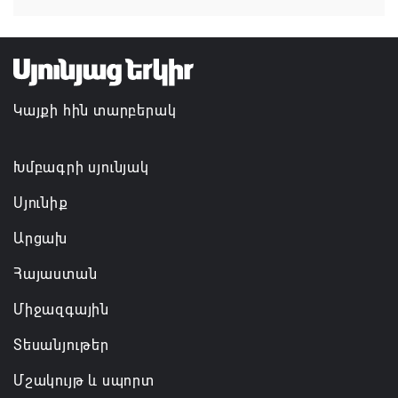
07.08.2026 14:32
TRIP ծրագրով 120 մլն եվրո ներդրում՝
Հայաստանի մի շարք զբոսաշրջային
Կայքի հին տարբերակ
կլաստերների զարգացման համար
07.08.2026 13:49
Խմբագրի սյունյակ
Սյունիք
Արցախ
Հայաստան
Միջազգային
Տեսանյութեր
Մշակույթ և սպորտ