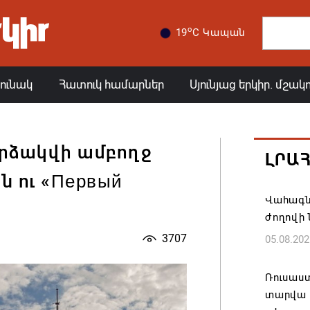
o
19
C Կապան
յունակ
Հատուկ համարներ
Սյունյաց երկիր. մշակ
արձակվի ամբողջ
ԼՐԱ
–ն ու «Первый
Վահագն
ժողովի
3707
05.08.202
Ռուսաս
տարվա ա