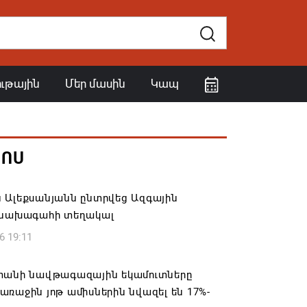
ութային
Մեր մասին
Կապ
ՀՈՍ
 Ալեքսանյանն ընտրվեց Ազգային
 նախագահի տեղակալ
6 19:11
տանի նավթագազային եկամուտները
ռաջին յոթ ամիսներին նվազել են 17%-