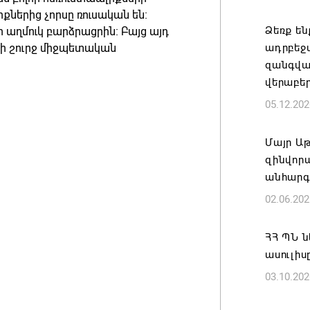
ներից չորսը ռուսական են։
Զգուշաց
Ձեռք են
 աղմուկ բարձրացրին։ Բայց այդ
բնակար
ցի շուրջ միջպետական
ադրբեջ
խարդախ
զանգվա
05.08.202
վերաբեր
05.12.202
ՍԶՆԱԿ 
ՀԱՄԱԿԱ
Մայր Ա
05.08.202
զինվոր
անհարգ
Հայկ Դե
02.06.202
հաղորդո
05.08.202
ՀՀ ՊՆ ն
ասուլիս
03.10.202