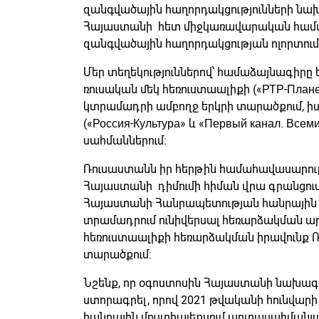
զանգվածային հաղորդակցությունների նախա
Հայաստանի հետ միջկառավարական համա
զանգվածային հաղորդակցության ոլորտու
Մեր տեղեկություններով՝ համաձայնագիրը 
ռուսական մեկ հեռուստաալիքի («РТР-План
կտրամադրի ամբողջ երկրի տարածքում, իսկ
(«Россия-Культура» և «Первый канал. Всем
սահմաններում։
Ռուսաստանն իր հերթին համահավասարութ
Հայաստանի դիմումի հիման վրա գրանցու
Հայաստանի Հանրապետության հանրային
տրամադրում ունիվերսալ հեռարձակման ա
հեռուստաալիքի հեռարձակման իրավունք 
տարածքում:
Նշենք, որ օգոստոսին Հայաստանի նախագա
ստորագրել, որով 2021 թվականի հունվարի
հանրային մուլտիպլեքսում արտասահմանյա