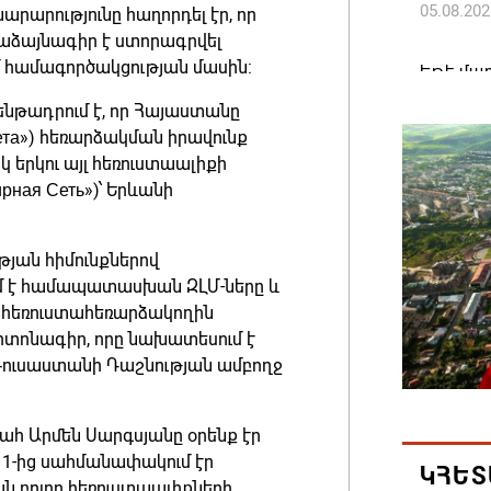
05.08.202
րարությունը հաղորդել էր, որ
ձայնագիր է ստորագրվել
մ համագործակցության մասին:
Եթե մար
այլ երկ
ենթադրում է, որ Հայաստանը
պատգամ
ета») հեռարձակման իրավունք
05.08.202
 երկու այլ հեռուստաալիքի
ирная Сеть»)՝ Երևանի
Ամփոփվե
արդյուն
յան հիմունքներով
10958 ա
մ է համապատասխան ԶԼՄ-ները և
05.08.202
 հեռուստահեռարձակողին
րտոնագիր, որը նախատեսում է
Ռուսաստանի Դաշնության ամբողջ
ԱՄՆ-ն 
ֆոնդայի
դոլարի
հ Արմեն Սարգսյանը օրենք էր
 1-ից սահմանափակում էր
05.08.202
ԿՀԵՏ
ն բոլոր հեռուստաալիքների