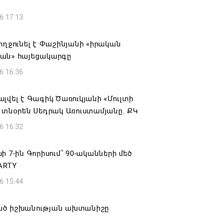
6 17:13
ողջունել է Փաշինյանի «իրական
ան» հայեցակարգը
6 16:36
լվել է Գագիկ Ծառուկյանի «Մուլտի
 տնօրեն Սեդրակ Առուստամյանը. ՔԿ
6 16:32
ի 7-ին Գորիսում՝ 90-ականների մեծ
ARTY
6 15:44
ծ իշխանության ախտանիշը