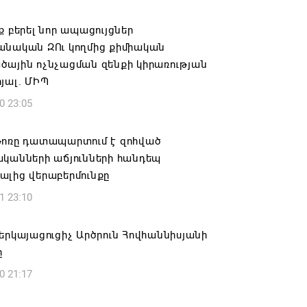
ում․ սոցիալական ցանցերում
ք բերել նոր ապացույցներ
անների վարձակալության անվան տակ
անական ԶՈւ կողմից քիմիական
ություններ
ծային ոչնչացման զենքի կիրառության
6 11:52
յալ. ՄԻՊ
0 23:05
ԵՎ ԴԻՑՄԱՅՐԻ ԳՅՈՒՂԵՐԸ ԱՅՍՈՒՀԵՏԵՎ
ՐԳՎԱԾ ՋՐԱՄԱՏԱԿԱՐԱՐՈՒՄ ԿՈՒՆԵՆԱՆ
թոռը դատապարտում է զոհված
6 11:26
ականների աճյունների հանդեպ
ալից վերաբերմունքը
մոյանը հանցագործության մասին
1 23:10
ւմ է ներկայացրել
6 11:06
երկայացուցիչ Արծրուն Հովհաննիսյանի
ը
0 21:17