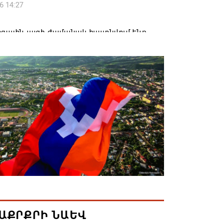
6 14:27
զային այցի ժամանակ հայտնվում ենք
րի տարածքում, մեղավորը դուք եք․
ավորը՝ ՔՊ-ականին
6 12:08
լ են 2026թ. բուհական ընդունելության
քները. ՀՀ բուհերում այս տարի կսովորի
ռաջին կուրսեցի
6 12:01
կրկնապատկել է TRIPP նախագծի
ն միջոցները՝ հասցնելով դրանք 402 մլն
6 11:57
ԱՔՐՔՐԻ ՆԱԵՎ