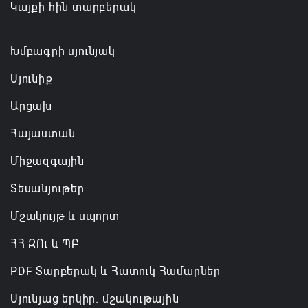
Կայքի հին տարբերակ
ստեղծված իրավիճակի հետ կապված
08.08.2026 00:22
Խմբագրի սյունյակ
Սյունիք
Արցախ
Հայաստան
Միջազգային
Տեսանյութեր
Մշակույթ և սպորտ
ՀՀ ԶՈւ և ՊԲ
PDF Տարբերակ և Հատուկ Համարներ
Սյունյաց երկիր. մշակութային