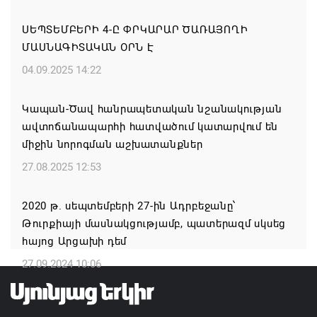
հեռախոսազրույցի ընթացքում վերահաստատել են
ՍԵՊՏԵՄԲԵՐԻ 4-Ը ՓՐԿԱՐԱՐ ԾԱՌԱՅՈՂԻ
TRIPP-ի կառուցման աշխատանքները մոտ
ՄԱՍՆԱԳԻՏԱԿԱՆ ՕՐՆ Է
ապագայում սկսելու իրենց հաստատակամությունը
04.09.2025 14:22
08.08.2026 21:12
Կապան-Ծավ հանրապետական նշանակության
Փաշինյանն ու Ալիևը հեռախոսազրույց են ունեցել․
ավտոճանապարհի հատվածում կատարվում են
քննարկվել է TRIPP երթուղու նախագծի
միջին նորոգման աշխատանքներ
իրականացումը
27.08.2025 12:53
08.08.2026 12:32
2020 թ. սեպտեմբերի 27-ին Ադրբեջանը՝
Մաքսիմ Հակոբյանն այսօր կդառնար 77
Թուրքիայի մասնակցությամբ, պատերազմ սկսեց
տարեկան
հայոց Արցախի դեմ
08.08.2026 09:40
27.09.2024 10:06
Եկեղեցիների համաշխարհային խորհուրդը
մտահոգություն է հայտնել Եկեղեցու շուրջ