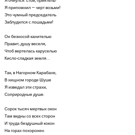
Я очнулся: стой, приятель!
Я припомнил — черт возьми!
Это чумный председатель
Заблудился с лошадьми!
Он безносой канителью
Правит, душу веселя,
Чтоб вертелась каруселью
Кисло-сладкая земля...
Так, в Нагорном Карабахе,
В хищном городе Шуше
Я изведал эти страхи,
Соприродные душе.
Сорок тысяч мертвых окон
Там видны со всех сторон
И труда бездушный кокон
На горах похоронен.