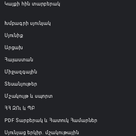
Կայքի հին տարբերակ
Խմբագրի սյունյակ
Սյունիք
Արցախ
Հայաստան
Միջազգային
Տեսանյութեր
Մշակույթ և սպորտ
ՀՀ ԶՈւ և ՊԲ
PDF Տարբերակ և Հատուկ Համարներ
Սյունյաց երկիր. մշակութային