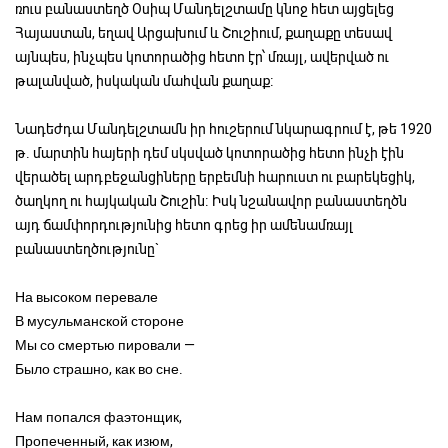
ռուս բանաստեղծ Օսիպ Մանդելշտամը կնոջ հետ այցելեց
Հայաստան, եղավ Արցախում և Շուշիում, քաղաքը տեսավ
այնպես, ինչպես կոտորածից հետո էր՝ մռայլ, ավերված ու
թալանված, իսկական մահվան քաղաք։
Նադեժդա Մանդելշտամն իր հուշերում նկարագրում է, թե 1920
թ. մարտին հայերի դեմ սկսված կոտորածից հետո ինչի էին
վերածել արդբեջանցիները երբեմնի հարուստ ու բարեկեցիկ,
ծաղկող ու հայկական Շուշին։ Իսկ նշանավոր բանաստեղծն
այդ ճամփորդությունից հետո գրեց իր ամենամռայլ
բանաստեղծությունը`
На высоком перевале
В мусульманской стороне
Мы со смертью пировали —
Было страшно, как во сне.
Нам попался фаэтонщик,
Пропеченный, как изюм,