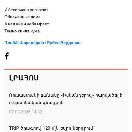
И бесстыдно розовеют
Обнаженные дома,
А над ними неба мреет
Темно-синяя чума.
Ռուբեն Վարդանյան / Рубен Варданян
ԼՐԱՀՈՍ
Ռուսաստանի բանակը «Իսկանդերով» հարվածել է
ուկրաինական գնացքին
07.08.2026 14:32
TRIP ծրագրով 120 մլն եվրո ներդրում՝