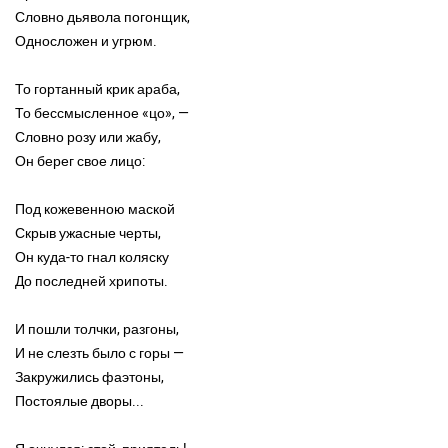
Словно дьявола погонщик,
Односложен и угрюм.
То гортанный крик араба,
То бессмысленное «цо», —
Словно розу или жабу,
Он берег свое лицо:
Под кожевенною маской
Скрыв ужасные черты,
Он куда-то гнал коляску
До последней хрипоты.
И пошли толчки, разгоны,
И не слезть было с горы —
Закружились фаэтоны,
Постоялые дворы...