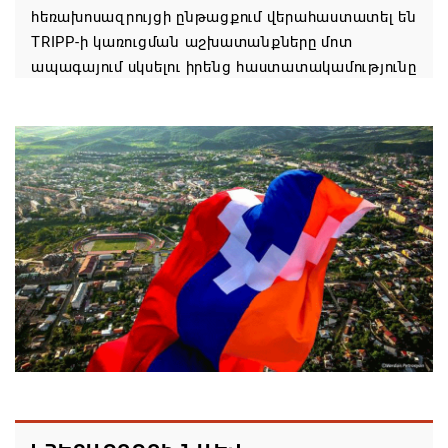
հեռախոսազրույցի ընթացքում վերահաստատել են
TRIPP-ի կառուցման աշխատանքները մոտ
ապագայում սկսելու իրենց հաստատակամությունը
08.08.2026 21:12
Փաշինյանն ու Ալիևը հեռախոսազրույց են ունեցել․
քննարկվել է TRIPP երթուղու նախագծի
իրականացումը
08.08.2026 12:32
Մաքսիմ Հակոբյանն այսօր կդառնար 77
տարեկան
08.08.2026 09:40
Եկեղեցիների համաշխարհային խորհուրդը
մտահոգություն է հայտնել Եկեղեցու շուրջ