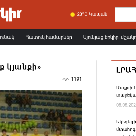
o
23
C Կապան
յունակ
Հատուկ համարներ
Սյունյաց երկիր. մշակ
ք կյանքի»
ԼՐԱ
1191
Մաքսիմ 
տարեկ
08.08.202
Եկեղեց
մտահոգո