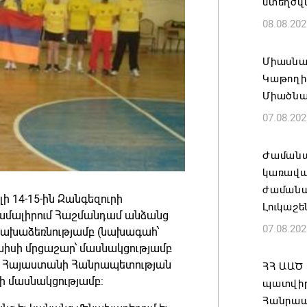
ստեղծվ
08.08.202
Միասնա
Կաթողի
Միածնա
07.08.202
Ժամանա
կառավա
ժամանակ
ի 14-15-ին Զանգեզուրի
Լուկաշե
ամալիրում Հաշմանդամ անձանց
07.08.202
նախաձեռնությամբ (նախագահ՝
նիսի մրցաշար՝ մասնակցությամբ
ւ Հայաստանի Հանրապետության
ՀՀ ԱԱԾ
 մասնակցությամբ:
պատվիրա
Հանրապ