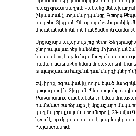
Մրցանակները խաղարկվեցին տղամարդկանց
խառը զուգախաղում: Կանանց մենախաղում ո
(Վրաստան), տղամարդկանցը՝ Գեւորգ Բեգլա
հաղթեց Տիգրան Պետրոսյան-Անդրանիկ Մկր
մրցանակակիրներին հանձնվեցին գավաթներ
Մրցաշարն ավարտվելուց հետո ֆեդերացի
շնորհակալագրեր հանձնեց մի խումբ անձա
նպաստելու, հաշմանդամության սպորտի 
համար, նաեւ նշեց նման մրցաշարերի կարեւո
եւ պարզապես հաշմանդամ մարզիկների՝ միմ
Եվ, իրոք, եզրափակիչ դուրս եկած մարզի
ցուցադրեցին: Տիգրան Պետրոսյանը (Սպիտ
Քաջարանում մասնակցել էր նման մրցաշարի
համեմատ բարձրացել է մրցաշարի մակարդ
կազմակերպչական առումներով: 33-ամյա Գ
նշում է, որ մրցաշարը լավ է կազմակերպվա
Հայաստանում: