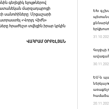
ին գեղեցիկ ելույթներով
նիստը 
պատանեկան մարզադպրոցի
ԵԽ գլխ
07.08.202
ի սանուհիները: Մրցաշարի
պետանվ
ատրաստել «Վորլդ Վիժն»
քննարկե
ՀՐԱՎԻՐ
ները հրաժեշտ տվեցին իրար կրկին
երկխոսո
ԲՆԱԿԱՎ
31.10.202
07.08.202
ՎԱՀՐԱՄ ՕՐԲԵԼՅԱՆ
Գորիսի
Կապան 
ավագան
նախաձե
30.11.202
մեծածա
բնակավ
ԵՄ-ն պ
07.08.202
ներկայո
առաքել
Ռուսաս
համաձա
է ուկր
20.11.202
07.08.202