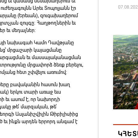
 եւ կանանց մենախաղերում եւ
07.08.202
ւժեղագույնն Արեւ Տոպոլյանն էր
րյանը (Երեւան), զուգախաղերում
տչյան զույգը: Հաղթողներին եւ
Գարեգին
 եւ մեդալներ:
դատավո
07.08.202
այի նախագահ Կամո Դավթյանը
նց՝ մրցաշարի կայացմանը
զարգացման եւ մասսայականացման
Թուրքի
րությունը մրցափորձ ձեռք բերելու,
ռազմակ
յանց հետ շփվելու առումով:
համաձա
07.08.202
կները բավականին հասուն խաղ
ակ) երկու տարի առաջ եւս
 եւ ասում է, որ նախորդի
Հայ ժող
ակը թե՛ մարզական, թե՛
և հեռաց
եորգի Ասլանիշվիլին Թիբիլիսիից
07.08.202
ծ եւ ինքն արդեն երրորդ անգամ է
ԿՀԵՏ
Կաթողի