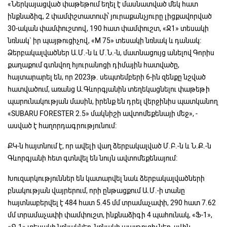
«Ներկայացված փաթեթում եղել է մասնատված մեկ հատ
ինքնաձիգ, 2 փամփշտատուփ՝ յուրաքանչյուրը լիցքավորված
30-ական փամփուշտով, 190 հատ փամփուշտ, «Ջ1» տեսակի
նռնակ` իր պայթուցիչով, «M 75» տեսակի նռնակ և դանակ:
Ձերբակալվածներ Ա.Մ.-ն և Մ.Ն.-ն, մատնացույց անելով Գորիս
քաղաքում գտնվող հյուրանոցի դիմային հատվածը,
հայտարարել են, որ 2023թ. սեպտեմբերի 6-ին զենքը նշված
հատվածում, առանց Ա.Գևորգյանին տեղեկացնելու փաթեթի
պարունակության մասին, իրենք են դրել վերջինիս պատկանող
«SUBARU FORESTER 2.5» մակնիշի ավտոմեքենայի մեջ», -
ասված է հաղորդագրությունում:
ՔԿ-ն հայտնում է, որ ավելի վաղ ձերբակալված Մ.Բ.-ն և Ն.Ք.-ն
Գևորգյանի հետ գտնվել են նույն ավտոմեքենայում:
Խուզարկություններ են կատարվել նաև ձերբակալվածների
բնակության վայրերում, որի ընթացքում Ա.Մ.-ի տանը
հայտնաբերվել է 484 հատ 5.45 մմ տրամաչափի, 290 հատ 7.62
մմ տրամաչափի փամփուշտ, ինքնաձիգի 4 պահունակ, «Ֆ-1»,