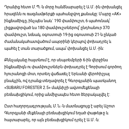
Դրանից հետո Մ.Պ.-ն մորը հանձնարարել է Ա.Մ.-ին փոխանցել
հրազենն ու ռազմամթերքի պահանջվող քանակը: Մայրը «AK»
ինքնաձիգը, ինչպես նաև` 190 փամփուշտ, 6 պահունակ՝
լիցքավորված ևս 180 փամփուշտներով՝ ընդհանուր 370
փամփուշտ, նռնակ, օգոստոսի 19-ից օգոստոսի 21-ն ընկած
ժամանակահատվածում ապօրինի կերպով փոխադրել և
պահել է տան տարածքում, ապա՝ փոխանցել Ա.Մ.-ին:
Քննչականը հայտնում է, որ սեպտեմբերի 6-ին վերջինս
ինքնաձիգն ու փամփուշտներն փոխադրել է Գորիսում գործող
հյուրանոցի մոտ, որտեղ վաճառել է Երևանի վերոհիշյալ
բնակչին, ով դրանք տեղավորել է Գևորգյանին պատկանող
«SUBARU FORESTER 2.5» մակնիշի ավտոմեքենայի
բեռնախցիկում, որից անմիջապես հետո ձերբակալվել է:
Ըստ հաղորդագրության, Մ.Ն.-ն մատնացույց է արել Աշոտ
Գևորգյանի մեքենայի բեռնախցիկում եղած փաթեթը և
հայտարարել, որ այն բեռնախցիկում դրել է Ա.Մ.-ն: