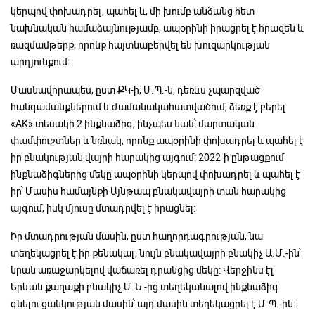
կերպով փոխադրել, պահել և, մի խումբ անձանց հետ
նախնական համաձայնությամբ, ապօրինի իրացրել է հրազեն և
ռազմամթերք, որոնք հայտնաբերվել են խուզարկության
արդյունքում:
Մասնավորապես, ըստ ՔԿ-ի, Մ.Պ.-ն, դեռևս չպարզված
հանգամանքներում և ժամանակահատվածում, ձեռք է բերել
«AK» տեսակի 2 ինքնաձիգ, ինչպես նաև՝ մարտական
փամփուշտներ և նռնակ, որոնք ապօրինի փոխադրել և պահել է
իր բնակության վայրի հարակից այգում: 2022-ի ընթացքում
ինքնաձիգներից մեկը ապօրինի կերպով փոխադրել և պահել է
իր՝ Մասիս համայնքի Այնթապ բնակավայրի տան հարակից
այգում, իսկ մյուսը մտադրվել է իրացնել:
Իր մտադրության մասին, ըստ հաղորդագրության, նա
տեղեկացրել է իր քենակալ, նույն բնակավայրի բնակիչ Ա.Մ.-ին՝
նրան առաջարկելով վաճառել դրանցից մեկը: Վերջինս էլ
Երևան քաղաքի բնակիչ Մ.Ն.-ից տեղեկանալով ինքնաձիգ
գնելու ցանկության մասին՝ այդ մասին տեղեկացրել է Մ.Պ.-ին: