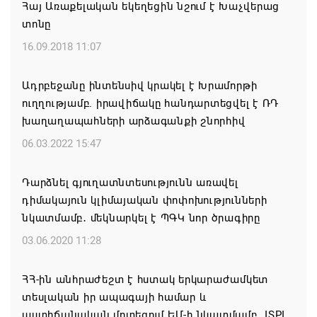
Հայ Առաքելական եկեղեցին նշում է Խաչվերաց
տոնը
Միասնական աղոթք և Ամենայն Հայոց
Կաթողիկոսի հայրապետական պատգամը
16.09.2018 11:07
Միածնաէջ Մայր Տաճարում
Ադրբեջանը ինտենսիվ կրակել է Խրամորթի
07.08.2026 19:50
ուղղությամբ. իրավիճակը հանդարտեցվել է ՌԴ
խաղաղապահների արձագանքի շնորհիվ
Ժամանակակից Բելառուսին պակասում է այն
կառավարման համակարգը, որը կար խորհրդային
06.03.2022 15:47
ժամանակներում, հայտարարել է Ալեքսանդր
Լուկաշենկոն
Դարձնել գյուղատնտեսությունն առավել
դիմակայուն կլիմայական փոփոխությունների
07.08.2026 17:16
նկատմամբ․ մեկնարկել է ՊԳԿ նոր ծրագիրը
ՀՀ ԱԱԾ սահմանապահ զորքերի
03.06.2020 11:28
պատվիրակությունն այցելել է Լիտվայի
Հանրապետություն
ՀՀ-ին անհրաժեշտ է հստակ երկարաժամկետ
տեսլական իր ապագայի համար և
07.08.2026 16:57
աստիճանական մոտեցում ԵՄ-ի նկատմամբ․ ISPI