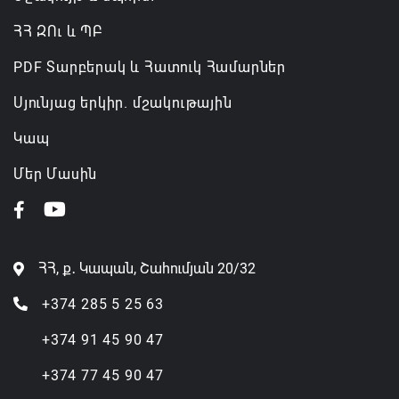
ՀՀ ԶՈւ և ՊԲ
PDF Տարբերակ և Հատուկ Համարներ
Սյունյաց երկիր. մշակութային
Կապ
Մեր Մասին
ՀՀ, ք․ Կապան, Շահումյան 20/32
+374 285 5 25 63
+374 91 45 90 47
+374 77 45 90 47