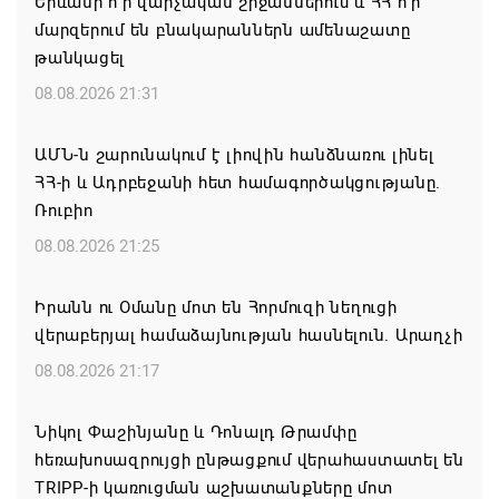
Երևանի ո՞ր վարչական շրջաններում և ՀՀ ո՞ր
մարզերում են բնակարաններն ամենաշատը
թանկացել
08.08.2026 21:31
ԱՄՆ-ն շարունակում է լիովին հանձնառու լինել
ՀՀ-ի և Ադրբեջանի հետ համագործակցությանը.
Ռուբիո
08.08.2026 21:25
Իրանն ու Օմանը մոտ են Հորմուզի նեղուցի
վերաբերյալ համաձայնության հասնելուն. Արաղչի
08.08.2026 21:17
Նիկոլ Փաշինյանը և Դոնալդ Թրամփը
հեռախոսազրույցի ընթացքում վերահաստատել են
TRIPP-ի կառուցման աշխատանքները մոտ