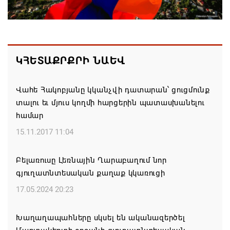
07.08.2026 16:39
Կաթողիկոսի և 6 եպիսկոպոսի գործով դատական
նիստը կանցկացվի դռնփակ
ԿՀԵՏԱՔՐՔՐԻ ՆԱԵՎ
07.08.2026 16:34
Վահե Հակոբյանը կկանչվի դատարան՝ ցուցմունք
ՀՐԱՎԻՐՈՒՄ ԵՆՔ ՄԻԱՍԻՆ ՆՇԵԼՈՒ ՏԱՇՏՈՒՆ
տալու եւ մյուս կողմի հարցերին պատասխանելու
ԲՆԱԿԱՎԱՅՐԻ ՕՐԸ
համար
07.08.2026 16:21
15.11.2017 11:04
Կապան համայնքի ղեկավար Գևորգ Փարսյանի
Բելառուսը Լեռնային Ղարաբաղում նոր
նախաձեռնությամբ ճանապարհաշինական
գյուղատնտեսական քաղաք կկառուցի
մեծածավալ աշխատանքներ՝ գյուղական
բնակավայրերում
17.05.2024 20:23
07.08.2026 16:09
Խաղաղապահները սկսել են ականազերծել