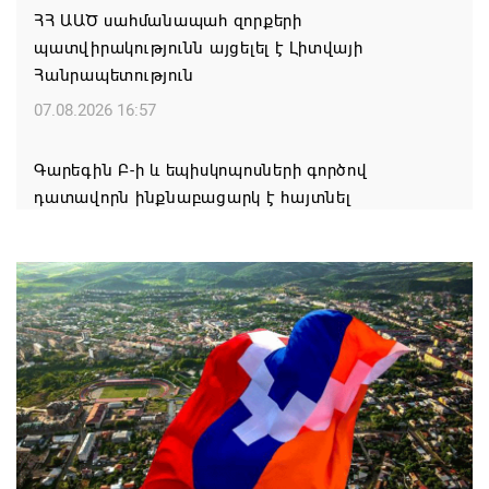
ՀՀ ԱԱԾ սահմանապահ զորքերի
պատվիրակությունն այցելել է Լիտվայի
Հանրապետություն
07.08.2026 16:57
Գարեգին Բ-ի և եպիսկոպոսների գործով
դատավորն ինքնաբացարկ է հայտնել
07.08.2026 16:55
Թուրքիան, Սաուդյան Արաբիան և Պակիստանը
ռազմական դաշինք ստեղծելու մասին
համաձայնագիր են ստորագրել
07.08.2026 16:43
Հայ ժողովուրդն է ընտրում Հայոց Հայրապետին և
հեռացնելու ընթացակարգ չկա