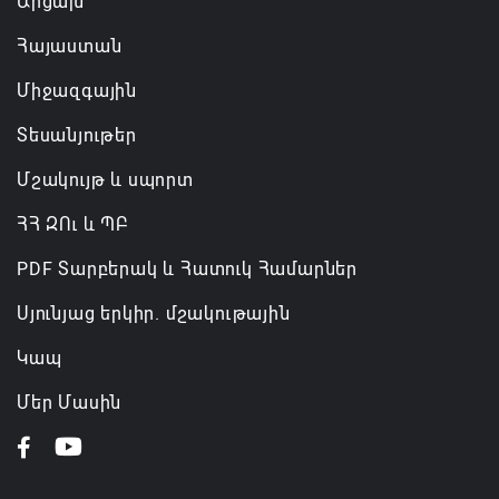
Արցախ
Հայաստան
Միջազգային
Տեսանյութեր
Մշակույթ և սպորտ
ՀՀ ԶՈւ և ՊԲ
PDF Տարբերակ և Հատուկ Համարներ
Սյունյաց երկիր. մշակութային
Կապ
Մեր Մասին