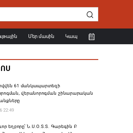
ութային
Մեր մասին
Կապ
ՀՈՍ
վվեն 61 մանկապարտեզի
որոգման, վերանորոգման շինարարական
անքները
6 22:49
ևոր եղբորը՝ Ն.Ս.Օ.Տ.Տ. Գարեգին Բ