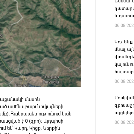
Ամենայ
դատարան
և դատա
06.08.202
Կոչ ենք
մնալ այ
վտանգել
կայունո
հայտար
06.08.202
Մոսկվա
վաքանակի մասին
զբոսաշ
ած ամենաթարմ տվյալների
այցելել
ամբ), Հանրապետությունում կան
անցված է 0 (զրո)։ Այդպիսի
06.08.202
մ են՝ Կարդ, Կիցք, Ներքին