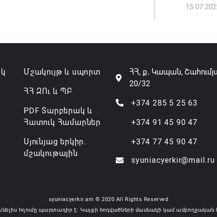
15.07.202
Անդրան
տնօրեն,
ազատվե
06.08.202
ակ
Մշակույթ և սպորտ
ՀՀ, ք․ Կապան, Շահումյ
20/32
Կառավար
ՀՀ ԶՈւ և ՊԲ
նախարա
+374 285 5 25 63
PDF Տարբերակ և
06.08.202
Հատուկ Համարներ
+374 91 45 90 47
Սյունյաց երկիր.
+374 77 45 90 47
մշակութային
syuniacyerkir@mail.ru
syuniacyerkir.am © 2020 All Rights Reserved
անելիս հղումը պարտադիր է: Կայքի հոդվածների մասնակի կամ ամբողջական 