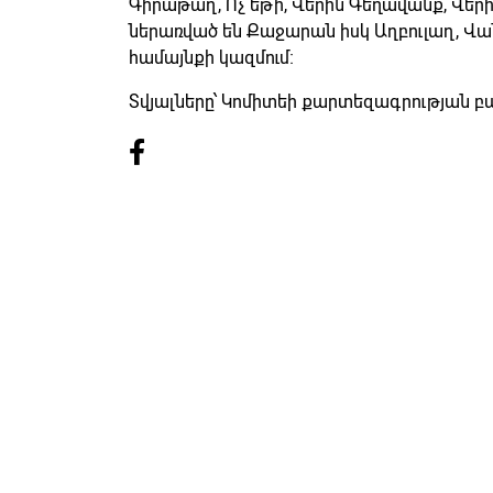
Գիրաթաղ, Ոչ եթի, Վերին Գեղավանք, Վերի
ներառված են Քաջարան իսկ Աղբուլաղ, Վան
համայնքի կազմում։
Տվյալները՝ Կոմիտեի քարտեզագրության բ