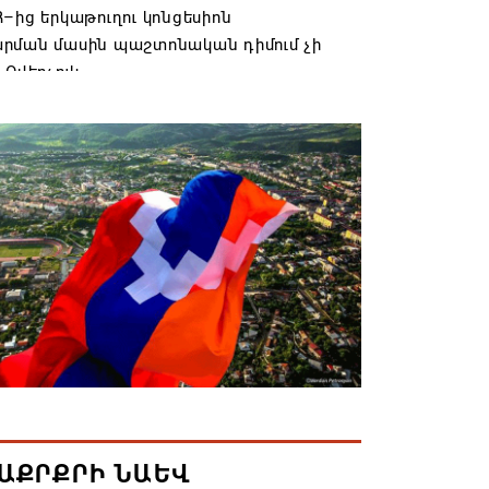
–ից երկաթուղու կոնցեսիոն
րման մասին պաշտոնական դիմում չի
 Օվերչուկ
6 19:03
անյայց Առաքելական Եկեղեցու
րդը կկանգնի դատարանի առջև՝
րության հետ խորացող
րտության պատճառով․ Reuters-ի
նքը
6 18:41
տանից Ադրբեջանի տարածքով
ն է ուղարկվել ցորենով բեռնված 14
6 17:52
ԱՔՐՔՐԻ ՆԱԵՎ