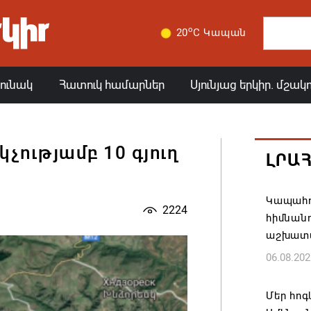
o
20
C Կապան
յունակ
Հատուկ համարներ
Սյունյաց երկիր. մշակ
կչությամբ 10 գյուղ
ԼՐԱ
Կապահո
2224
հիմնան
աշխատ
06.08.202
Մեր հոգ