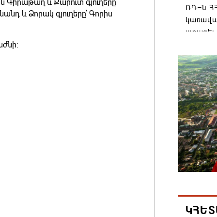
ն Գիրաթաղ և Քարուտ գյուղերը
ՌԴ–ն ՀՀ
անդ և Ձորակ գյուղերը՝ Գորիս
կառավա
ստացել.
աժնի:
06.08.202
Հայաստ
առաջնո
կառավա
հակամա
արձագա
06.08.202
Ռուսաս
Հայաստա
վագոն
06.08.202
ԿՀԵՏ