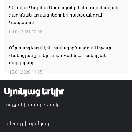
07.08.2026 16:39
90-ամյա Գալինա Մովսիսյանը հինգ տասնամյակ
շարունակ ռուսաց լեզու էր դասավանդում
Կաթողիկոսի և 6 եպիսկոպոսի գործով դատական
Կապանում
նիստը կանցկացվի դռնփակ
09.04.2024 10:06
07.08.2026 16:34
Ո՞ր հարցերում էին համագործակցում Արթուր
ՀՐԱՎԻՐՈՒՄ ԵՆՔ ՄԻԱՍԻՆ ՆՇԵԼՈՒ ՏԱՇՏՈՒՆ
Վանեցյանը եւ Սյունիքի Վահե Ա. Հակոբյան
ԲՆԱԿԱՎԱՅՐԻ ՕՐԸ
մարզպետը
07.08.2026 16:21
15.01.2020 11:35
Կապան համայնքի ղեկավար Գևորգ Փարսյանի
նախաձեռնությամբ ճանապարհաշինական
մեծածավալ աշխատանքներ՝ գյուղական
Կայքի հին տարբերակ
բնակավայրերում
07.08.2026 16:09
Խմբագրի սյունյակ