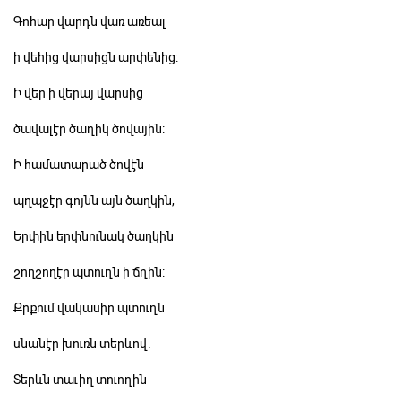
Գոհար վարդն վառ առեալ
ի վեհից վարսիցն արփենից:
Ի վեր ի վերայ վարսից
ծավալէր ծաղիկ ծովային:
Ի համատարած ծովէն
պղպջէր գոյնն այն ծաղկին,
Երփին երփնունակ ծաղկին
շողշողէր պտուղն ի ճղին:
Քրքում վակասիր պտուղն
սնանէր խուռն տերևով.
Տերևն տաւիղ տուողին