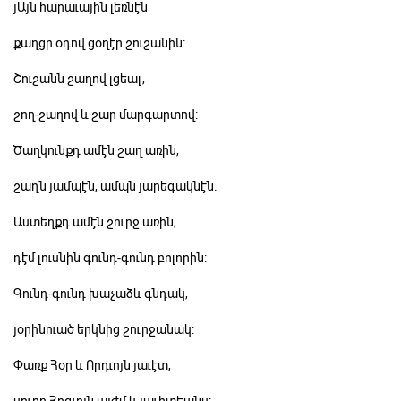
յԱյն հարաւային լեռնէն
քաղցր օդով ցօղէր շուշանին:
Շուշանն շաղով լցեալ,
շող-շաղով և շար մարգարտով:
Ծաղկունքդ ամէն շաղ առին,
շաղն յամպէն, ամպն յարեգակնէն.
Աստեղքդ ամէն շուրջ առին,
դէմ լուսնին գունդ-գունդ բոլորին:
Գունդ-գունդ խաչաձև գնդակ,
յօրինուած երկնից շուրջանակ:
Փառք Հօր և Որդւոյն յաւէտ,