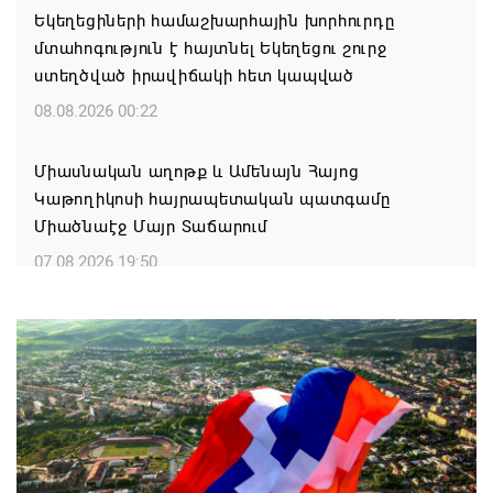
Եկեղեցիների համաշխարհային խորհուրդը
մտահոգություն է հայտնել Եկեղեցու շուրջ
ստեղծված իրավիճակի հետ կապված
08.08.2026 00:22
Միասնական աղոթք և Ամենայն Հայոց
Կաթողիկոսի հայրապետական պատգամը
Միածնաէջ Մայր Տաճարում
07.08.2026 19:50
Ժամանակակից Բելառուսին պակասում է այն
կառավարման համակարգը, որը կար խորհրդային
ժամանակներում, հայտարարել է Ալեքսանդր
Լուկաշենկոն
07.08.2026 17:16