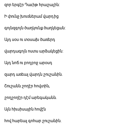
զոր երգէր Դաւիթ հրաշալին:
Ի փունջ խուռներամ վարդից
գոյնզգոյն ծաղկունք ծաղկեցան:
Այդ սօս ու տօսախ ծառերդ
վարդագոյն ոստս արձակեցին:
Այդ նոճ ու բողբոջ արօսդ
զարդ առեալ վարդն շուշանին.
Շուշանն շողէր հովտին,
շողշողէր դէմ արեգականն.
Այն հիւսիսային հովէն
հով հարեալ գոհար շուշանին.