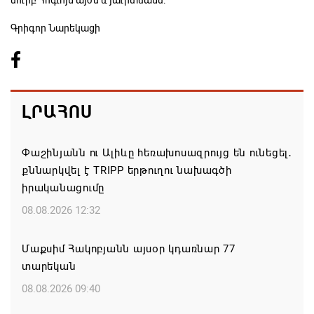
սուրբ Հոգւոյն այժմ և յաւիտեանս:
Գրիգոր Նարեկացի
ԼՐԱՀՈՍ
Փաշինյանն ու Ալիևը հեռախոսազրույց են ունեցել․
քննարկվել է TRIPP երթուղու նախագծի
իրականացումը
08.08.2026 12:32
Մաքսիմ Հակոբյանն այսօր կդառնար 77
տարեկան
08.08.2026 09:40