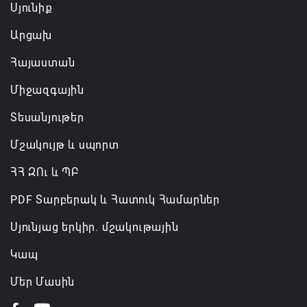
Սյունիք
Արցախ
Հայաստան
Միջազգային
Տեսանյութեր
Մշակույթ և սպորտ
ՀՀ ԶՈւ և ՊԲ
PDF Տարբերակ և Հատուկ Համարներ
Սյունյաց երկիր. մշակութային
Կապ
Մեր Մասին