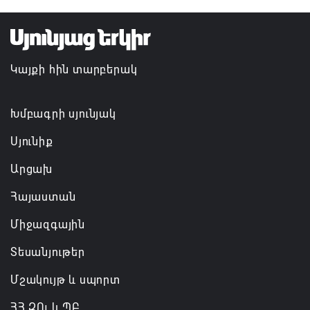
TRIP ծրագրով 120 մլն եվրո ներդրում՝
Հայաստանի մի շարք զբոսաշրջային
Կայքի հին տարբերակ
կլաստերների զարգացման համար
07.08.2026 13:49
Խմբագրի սյունյակ
Սյունիք
Արցախ
Հայաստան
Միջազգային
Տեսանյութեր
Մշակույթ և սպորտ
ՀՀ ԶՈւ և ՊԲ