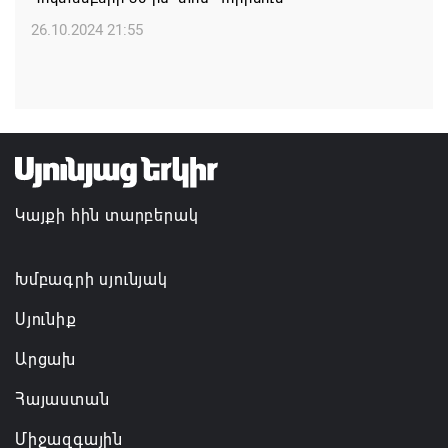
Հանրապետություն
26.10.2024 21:55
07.08.2026 16:57
Գարեգին Բ-ի և եպիսկոպոսների գործով
դատավորն ինքնաբացարկ է հայտնել
07.08.2026 16:55
Կայքի հին տարբերակ
Թուրքիան, Սաուդյան Արաբիան և Պակիստանը
ռազմական դաշինք ստեղծելու մասին
համաձայնագիր են ստորագրել
Խմբագրի սյունյակ
07.08.2026 16:43
Սյունիք
Արցախ
Հայաստան
Միջազգային