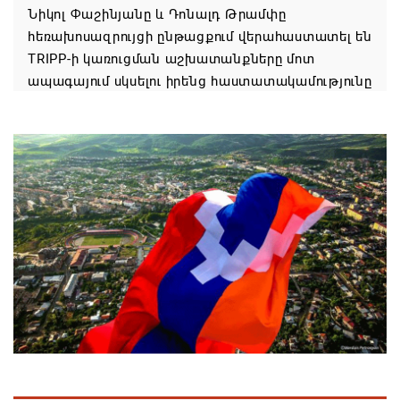
Նիկոլ Փաշինյանը և Դոնալդ Թրամփը
հեռախոսազրույցի ընթացքում վերահաստատել են
TRIPP-ի կառուցման աշխատանքները մոտ
ապագայում սկսելու իրենց հաստատակամությունը
08.08.2026 21:12
Փաշինյանն ու Ալիևը հեռախոսազրույց են ունեցել․
քննարկվել է TRIPP երթուղու նախագծի
իրականացումը
08.08.2026 12:32
Մաքսիմ Հակոբյանն այսօր կդառնար 77
տարեկան
08.08.2026 09:40
Եկեղեցիների համաշխարհային խորհուրդը