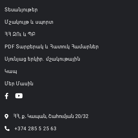
Տեսանյութեր
Մշակույթ և սպորտ
ՀՀ ԶՈւ և ՊԲ
PDF Տարբերակ և Հատուկ Համարներ
Սյունյաց երկիր. մշակութային
Կապ
Մեր Մասին
ՀՀ, ք․ Կապան, Շահումյան 20/32
+374 285 5 25 63