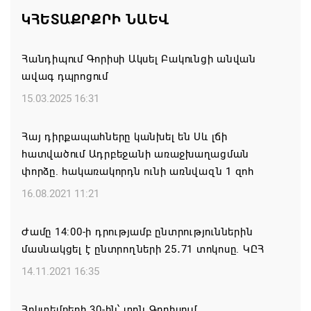
մտահոգություն է հայտնել Եկեղեցու շուրջ
ԿՀԵՏԱՔՐՔՐԻ ՆԱԵՎ
ստեղծված իրավիճակի հետ կապված
08.08.2026 00:22
Հանդիպում Գորիսի Ակսել Բակունցի անվան
ավագ դպրոցում
Միասնական աղոթք և Ամենայն Հայոց
Կաթողիկոսի հայրապետական պատգամը
15.03.2025 16:31
Միածնաէջ Մայր Տաճարում
Հայ դիրքապահները կանխել են Սև լճի
07.08.2026 19:50
հատվածում Ադրբեջանի առաջխաղացման
փորձը. հակառակորդն ունի առնվազն 1 զոհ
Ժամանակակից Բելառուսին պակասում է այն
կառավարման համակարգը, որը կար խորհրդային
16.08.2021 11:21
ժամանակներում, հայտարարել է Ալեքսանդր
Լուկաշենկոն
Ժամը 14:00-ի դրությամբ ընտրություններին
մասնակցել է ընտրողների 25․71 տոկոսը. ԿԸՀ
07.08.2026 17:16
14.11.2021 16:35
ՀՀ ԱԱԾ սահմանապահ զորքերի
պատվիրակությունն այցելել է Լիտվայի
Հոկտեմբերի 30-ին՝ տոն Գորիսում