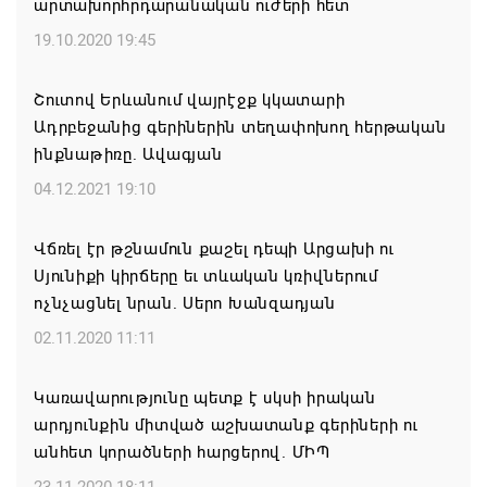
արտախորհրդարանական ուժերի հետ
Կաթողիկոսի և 6 եպիսկոպոսի գործով դատական
նիստը կանցկացվի դռնփակ
19.10.2020 19:45
07.08.2026 16:34
Շուտով Երևանում վայրէջք կկատարի
Ադրբեջանից գերիներին տեղափոխող հերթական
ՀՐԱՎԻՐՈՒՄ ԵՆՔ ՄԻԱՍԻՆ ՆՇԵԼՈՒ ՏԱՇՏՈՒՆ
ինքնաթիռը. Ավագյան
ԲՆԱԿԱՎԱՅՐԻ ՕՐԸ
04.12.2021 19:10
07.08.2026 16:21
Վճռել էր թշնամուն քաշել դեպի Արցախի ու
Կապան համայնքի ղեկավար Գևորգ Փարսյանի
Սյունիքի կիրճերը եւ տևական կռիվներում
նախաձեռնությամբ ճանապարհաշինական
ոչնչացնել նրան. Սերո Խանզադյան
մեծածավալ աշխատանքներ՝ գյուղական
բնակավայրերում
02.11.2020 11:11
07.08.2026 16:09
Կառավարությունը պետք է սկսի իրական
արդյունքին միտված աշխատանք գերիների ու
Ռուսաստանի բանակը «Իսկանդերով» հարվածել է
անհետ կորածների հարցերով. ՄԻՊ
ուկրաինական գնացքին
23.11.2020 18:11