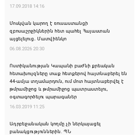
Կաթողիկոսի հայրապետական պատգամը
17.09.2018 14:16
Միածնաէջ Մայր Տաճարում
Մոսկվան կարող է ռուսաստանցի
07.08.2026 19:50
զբոսաշրջիկներին հետ պահել Հայաստան
այցելելուց․ Մատվիենկո
Ժամանակակից Բելառուսին պակասում է այն
կառավարման համակարգը, որը կար խորհրդային
06.08.2026 20:30
ժամանակներում, հայտարարել է Ալեքսանդր
Լուկաշենկոն
Ոստիկանության Կապանի բաժնի քրեական
հետախույզները տաք հետքերով հայտնաբերել են
07.08.2026 17:16
44-ամյա տղամարդուն, ում մոտ հայտնաբերվել է
թմրամիջոց և թմրամիջոց պատրաստելու,
ՀՀ ԱԱԾ սահմանապահ զորքերի
օգտագործելու պարագաներ
պատվիրակությունն այցելել է Լիտվայի
Հանրապետություն
16.03.2019 11:25
07.08.2026 16:57
Ադրբեջանական կողմը չի ներկայացել
բանակցություններին. ՊՆ
Գարեգին Բ-ի և եպիսկոպոսների գործով