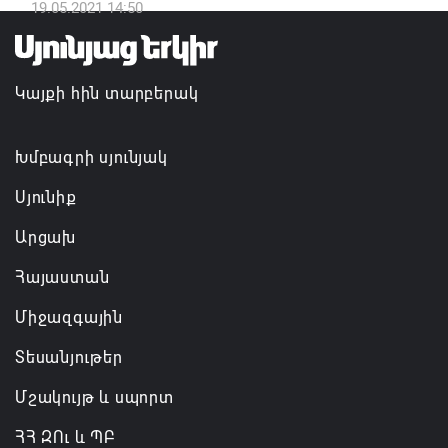
դատավորն ինքնաբացարկ է հայտնել
19.05.2021 14:50
07.08.2026 16:55
Կայքի հին տարբերակ
Թուրքիան, Սաուդյան Արաբիան և Պակիստանը
ռազմական դաշինք ստեղծելու մասին
համաձայնագիր են ստորագրել
Խմբագրի սյունյակ
07.08.2026 16:43
Սյունիք
Արցախ
Հայաստան
Միջազգային
Տեսանյութեր
Մշակույթ և սպորտ
ՀՀ ԶՈւ և ՊԲ