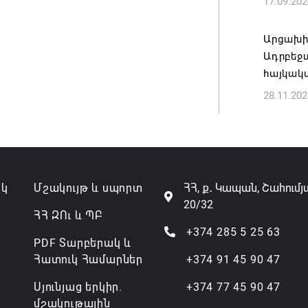
17.09.202
Թուրքի
ռազմակ
Արցախի
համաձա
Ադրբեջա
հայկակա
07.08.202
28.11.202
ակ
Մշակույթ և սպորտ
ՀՀ, ք․ Կապան, Շահումյ
20/32
ՀՀ ԶՈւ և ՊԲ
+374 285 5 25 63
PDF Տարբերակ և
Հատուկ Համարներ
+374 91 45 90 47
Սյունյաց երկիր.
+374 77 45 90 47
մշակութային