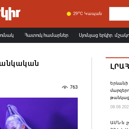
o
29
C Կապան
յունակ
Հատուկ համարներ
Սյունյաց երկիր. մշակ
Մանկական
ԼՐԱ
Երևանի 
763
մարզեր
թանկաց
08.08.202
ԱՄՆ-ն շ