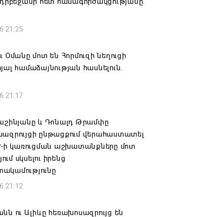
Ադրբեջանի հետ համագործակցությանը.
6 21:25
ւ Օմանը մոտ են Հորմուզի նեղուցի
յալ համաձայնության հասնելուն.
6 21:17
Փաշինյանը և Դոնալդ Թրամփը
սազրույցի ընթացքում վերահաստատել
PP-ի կառուցման աշխատանքները մոտ
ւմ սկսելու իրենց
ակամությունը
6 21:12
նն ու Ալիևը հեռախոսազրույց են