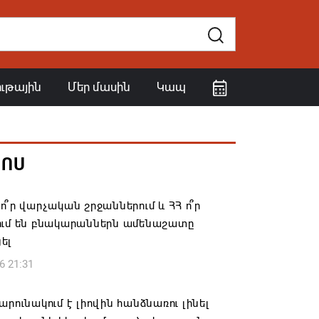
ութային
Մեր մասին
Կապ
ՀՈՍ
ո՞ր վարչական շրջաններում և ՀՀ ո՞ր
ում են բնակարաններն ամենաշատը
ել
6 21:31
արունակում է լիովին հանձնառու լինել