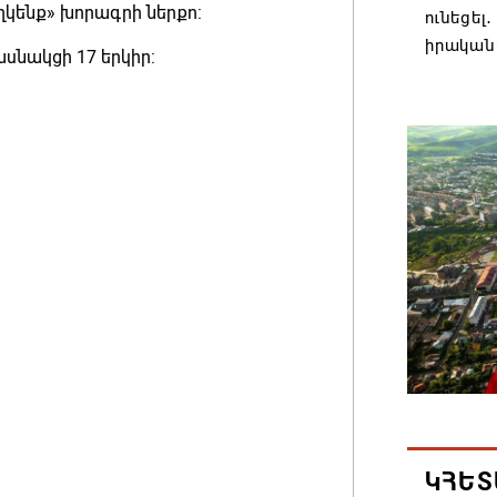
կենք» խորագրի ներքո:
ունեցել
իրական
սնակցի 17 երկիր:
08.08.202
Մաքսիմ 
տարեկ
08.08.202
Եկեղեց
մտահոգո
ստեղծվ
08.08.202
Միասնա
Կաթողի
Միածնա
ԿՀԵՏ