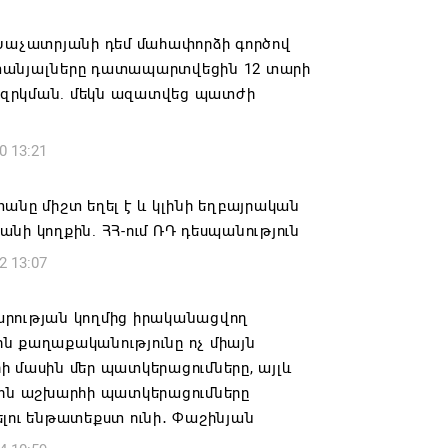
6 19:50
 Խաչատրյանի դեմ մահափորձի գործով
կակից Բելառուսին պակասում է այն
անյալները դատապարտվեցին 12 տարի
րման համակարգը, որը կար խորհրդային
րկման. մեկն ազատվեց պատժի
ներում, հայտարարել է Ալեքսանդր
նկոն
0 13:21
6 17:16
անը միշտ եղել է և կլինի եղբայրական
 սահմանապահ զորքերի
նի կողքին. ՀՀ-ում ՌԴ դեսպանություն
կությունն այցելել է Լիտվայի
2 13:07
ետություն
6 16:57
րության կողմից իրականացվող
ն քաղաքականությունը ոչ միայն
 Բ-ի և եպիսկոպոսների գործով
 մասին մեր պատկերացումները, այլև
րն ինքնաբացարկ է հայտնել
սին աշխարհի պատկերացումները
լու ենթատեքստ ունի․ Փաշինյան
6 16:55