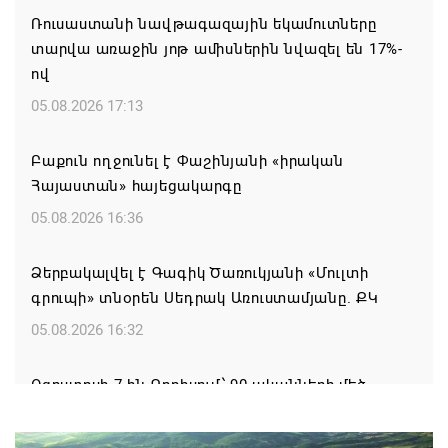
Ռուսաստանի նավթագազային եկամուտները
տարվա առաջին յոթ ամիսներին նվազել են 17%-
ով
05.08.2026 17:13
Բաքուն ողջունել է Փաշինյանի «իրական
Հայաստան» հայեցակարգը
05.08.2026 16:36
Ձերբակալվել է Գագիկ Ծառուկյանի «Մուլտի
գրուպի» տնօրեն Սեդրակ Առուստամյանը. ՔԿ
05.08.2026 16:32
Օգոստոսի 7-ին Գորիսում՝ 90-ականների մեծ
DISCO PARTY
05.08.2026 15:44