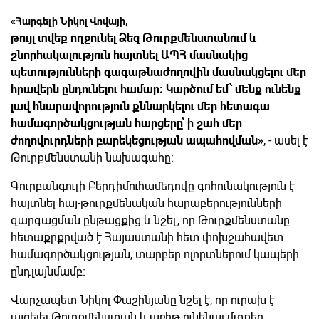
«Հարգելի Նիկոլ Վովայի,
թույլ տվեք ողջունել Ձեզ Թուրքմենստանում և
շնորհակալություն հայտնել ԱՊՀ մասնակից
պետությունների գագաթնաժողովին մասնակցելու մեր
հրավերն ընդունելու համար։ Կարծում եմ՝ մենք ունենք
լավ հնարավորություն քննարկելու մեր հետագա
համագործակցության հարցերը՝ ի շահ մեր
ժողովուրդների բարեկեցության ապահովման»
, - ասել է
Թուրքմենստանի նախագահը։
Գուրբանգուլի Բերդիմուհամեդովը գոհունակություն է
հայտնել հայ-թուրքմենական հարաբերությունների
զարգացման ընթացքից և նշել, որ Թուրքմենստանը
հետաքրքրված է Հայաստանի հետ փոխշահավետ
համագործակցության, տարբեր ոլորտներում կապերի
ընդլայնմամբ։
Վարչապետ Նիկոլ Փաշինյանը նշել է, որ ուրախ է
այցելել Թուրքմենստան և առիթ ունենալ մտքեր