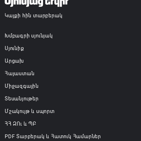
Կայքի հին տարբերակ
Խմբագրի սյունյակ
Սյունիք
Արցախ
Հայաստան
Միջազգային
Տեսանյութեր
Մշակույթ և սպորտ
ՀՀ ԶՈւ և ՊԲ
PDF Տարբերակ և Հատուկ Համարներ