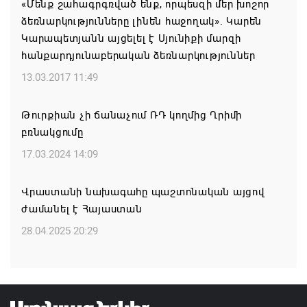
«Մենք շահագրգռված ենք, որպեսզի մեր խոշոր
դոլարի
ձեռնարկությունները լինեն հաջողակ». Կարեն
05.08.2026 11:57
Կարապետյանն այցելել է Սյունիքի մարզի
հանքարդյունաբերական ձեռնարկություններ
Զգուշացում․ սոցիալական ցանցերում
13.03.2017 11:49
բնակարանների վարձակալության անվան տակ
խարդախություններ
Թուրքիան չի ճանաչում ՌԴ կողմից Ղրիմի
05.08.2026 11:52
բռնակցումը
17.03.2024 14:09
ՍԶՆԱԿ ԵՎ ԴԻՑՄԱՅՐԻ ԳՅՈՒՂԵՐԸ ԱՅՍՈՒՀԵՏԵՎ
ՀԱՄԱԿԱՐԳՎԱԾ ՋՐԱՄԱՏԱԿԱՐԱՐՈՒՄ ԿՈՒՆԵՆԱՆ
Վրաստանի նախագահը պաշտոնական այցով
05.08.2026 11:26
ժամանել է Հայաստան
28.04.2025 20:29
Հայկ Դեմոյանը հանցագործության մասին
հաղորդում է ներկայացրել
05.08.2026 11:06