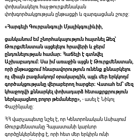
փոխանակելու հայ-թուրքմենական
փոխգործակցության ընթացքի և զարգացման շուրջ։
«Հարգելի Գուրբանգուլի Մյալիկգուլիևիի,
ցանկանում եմ շնորհակալություն հայտնել Ձեզ՝
Թուրքմենստան այցելելու հրավերի և ջերմ
ընդունելության համար։ Հաճելի է գտնվել
Աշխաբադում։ Սա իմ առաջին այցն է Թուրքմենստան,
որի ընթացքում հնարավորություն ունենք քննարկելու
ոչ միայն բազմակողմ օրակարգին, այլև մեր երկկողմ
գործակցությանը վերաբերող հարցեր։ Վստահ եմ՝ մեզ
կհաջողվի քննարկել փոխադարձ հետաքրքրություն
ներկայացնող բոլոր թեմաները»,
- ասել է Նիկոլ
Փաշինյանը։
ՀՀ վարչապետը նշել է, որ Կենտրոնական Ասիայում
Թուրքմենստանը Հայաստանի կարևոր
գործընկերներից է, որի հետ մեր երկիրն ունի