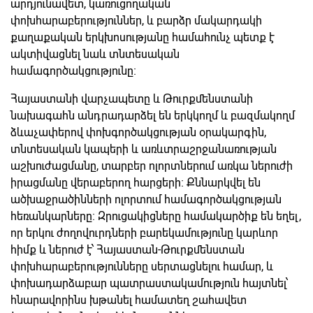
արդյունավետ, կառուցողական
փոխհարաբերություններ, և բարձր մակարդակի
քաղաքական երկխոսությանը համահունչ պետք է
ակտիվացնել նաև տնտեսական
համագործակցությունը։
Հայաստանի վարչապետը և Թուրքմենստանի
նախագահն անդրադարձել են երկկողմ և բազմակողմ
ձևաչափերով փոխգործակցության օրակարգին,
տնտեսական կապերի և առևտրաշրջանառության
աշխուժացմանը, տարբեր ոլորտներում առկա ներուժի
իրացմանը վերաբերող հարցերի։ Քննարկվել են
ածխաջրածինների ոլորտում համագործակցության
հեռանկարները։ Զրուցակիցները համակարծիք են եղել,
որ երկու ժողովուրդների բարեկամությունը կարևոր
հիմք և ներուժ է՝ Հայաստան-Թուրքմենստան
փոխհարաբերությունները սերտացնելու համար, և
փոխադարձաբար պատրաստակամություն հայտնել՝
հնարավորինս խթանել համատեղ շահավետ