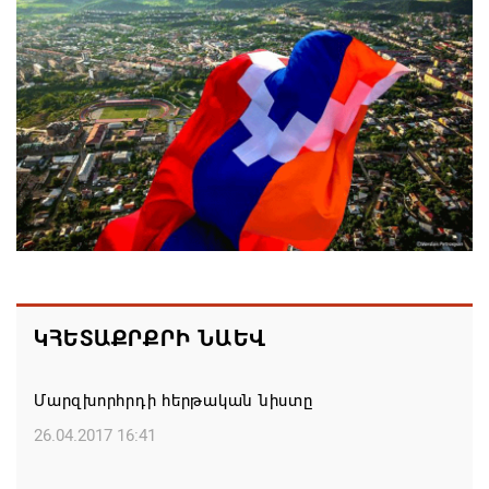
Սպառված իշխանության ախտանիշը
05.08.2026 14:27
Եթե մարզային այցի ժամանակ հայտնվում ենք
այլ երկրի տարածքում, մեղավորը դուք եք․
պատգամավորը՝ ՔՊ-ականին
05.08.2026 12:08
Ամփոփվել են 2026թ. բուհական ընդունելության
արդյունքները. ՀՀ բուհերում այս տարի կսովորի
ԿՀԵՏԱՔՐՔՐԻ ՆԱԵՎ
10958 առաջին կուրսեցի
05.08.2026 12:01
Մարզխորհրդի հերթական նիստը
26.04.2017 16:41
ԱՄՆ-ն կրկնապատկել է TRIPP նախագծի
ֆոնդային միջոցները՝ հասցնելով դրանք 402 մլն