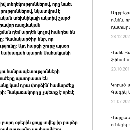
վ տեղեկություններով, որը նաեւ
Հայաստա
ւթյուններով, նկատվում է
Ադրբեջա
է թե՛ ե
րական տեխնիկայի ակտիվ շարժ
ունեն, 
պահպան
արավոր ռազմական
դատարա
ժողովր
ման դեմ արդեն կոչով հանդես են
28.12.202
ը։ Համակարծիք ենք, որ
06.08.202
յունը: Այդ հարցի շուրջ այսօր
Վահե Հ
ն նախագահ պարոն Սահակյանի
Անդրան
ֆինանսա
տնօրեն,
23.10.201
ազատվե
րկու հանրապետությունների
 ուժերը պատրաստ են
06.08.202
Կորած 
նը կամ դրա փորձին՝ համարժեք
երի։ Հակառակորդը չպետք է որեւէ
Գագիկ Ս
Կառավար
21.07.202
նախարա
06.08.202
Վարչապ
բարդ օրերին ցույց տվեց իր բարձր
ունեցել
Բաքվում
տանգությունը պահպանելու