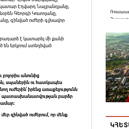
ատար Էդվարդ Նալբանդյանը,
Ռուսաս
օրեն Գեորգի Կուտոյանը,
Հայաստա
նը, զինված ուժերի գլխավոր
վագոն
06.08.202
րադարձ է կատարել մի քանի
 են երկրում ստեղծված
«Հայաստ
դատավար
Հայոց կ
Գրիգոր
ւ բոլորիս անունից
06.08.202
րին, սպաներին ու հատկապես
 ուժերին՝ իրենց առաքելությունն
ց՝ պատասխանատվության բարձր
Քրիստին
 համար։
Արտաքի
պաշտոն
մեր զինված ուժերում, որ մենք
06.08.202
ԿՀԵՏ