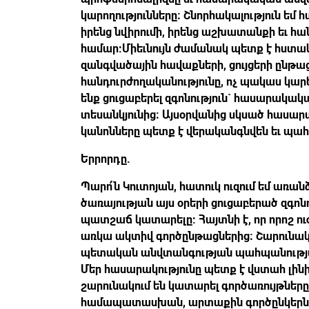
կարողությունները։ Շնորհակալություն եմ 
իրենց նվիրումի, իրենց աշխատանքի եւ հ
համար:Միեւնույն ժամանակ պետք է հստակ 
զանգվածային հավաքների, ցույցերի ընթա
հանդուրժողականությունը, ոչ պակաս կար
ենք ցուցաբերել զգոնություն` հասարակա
տեսանկյունից։ Այսօրվանից սկսած հասա
կանոնները պետք է վերականգնվեն եւ պա
Երրորդը.
Պարո՛ն Կուտոյան, հատուկ ուզում եմ առա
ծառայության այս օրերի ցուցաբերած զգոն
պատշաճ կատարելը: Հայտնի է, որ որոշ ուժ
առկա ակտիվ գործընթացներից։ Շարունակել
պետական անվտանգության պահպանությա
Մեր հասարակությունը պետք է վստահ լին
շարունակում են կատարել գործառույթները
համապատասխան, արտաքին գործընկերները