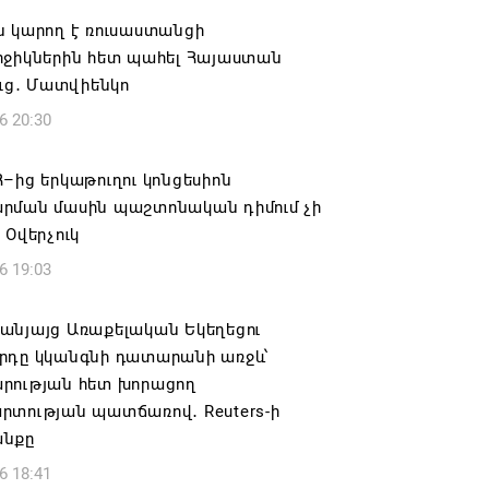
ն կարող է ռուսաստանցի
րջիկներին հետ պահել Հայաստան
ուց․ Մատվիենկո
6 20:30
–ից երկաթուղու կոնցեսիոն
րման մասին պաշտոնական դիմում չի
 Օվերչուկ
6 19:03
անյայց Առաքելական Եկեղեցու
րդը կկանգնի դատարանի առջև՝
րության հետ խորացող
րտության պատճառով․ Reuters-ի
նքը
6 18:41