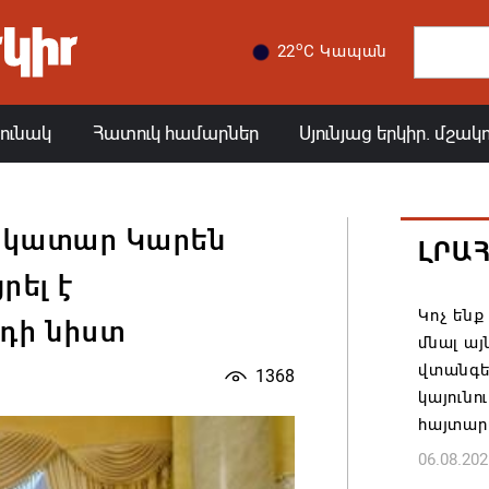
o
22
C Կապան
յունակ
Հատուկ համարներ
Սյունյաց երկիր. մշակ
կատար Կարեն
ԼՐԱ
ել է
Կոչ ենք
դի նիստ
մնալ այ
վտանգել
1368
կայունո
հայտար
06.08.202