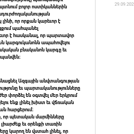
29.09.202
վերաքնն
հայտնում բոլոր ոստիկաններին
անդուրժողականության
06.08.202
լինի, որ որքան կարեւոր է
ցքում պահպանել
Ռուսաս
եւոր է հասկանալ, որ պարտավոր
առևտրա
կան կարգուկանոնն ապահովելու
կշարուն
րակական բնականոն կարգը եւ
06.08.202
հպանվեն։
նձնացնել Ազգային անվտանգության
ությունը եւ պարտականությունները
եր փորձել են օգտվել մեր երկրում
ու ենք լինել խիստ եւ վճռական
ն հարցերում։
ի, որ պետական մարմինները
 լիարժեք եւ օրենքի տառին
 կարող են վստահ լինել, որ