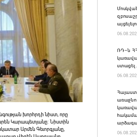
Մոսկվա
զբոսաշ
այցելել
06.08.202
ՌԴ–ն ՀՀ
կառավա
ստացել.
06.08.202
Հայաստ
առաջնո
կառավա
նգության խորհրդի նիստ, որը
հակամա
րեն Կարապետյանը: Նիստին
արձագա
ատար Արմեն Գեւորգյանը,
06.08.202
տար Վիգեն Սարգսյանը,