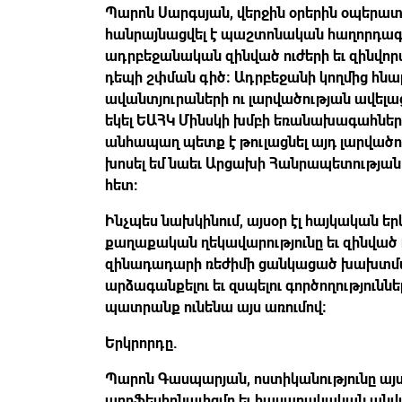
Պարոն Սարգսյան, վերջին օրերին օպերատի
հանրայնացվել է պաշտոնական հաղորդագրո
ադրբեջանական զինված ուժերի եւ զինվո
դեպի շփման գիծ։ Ադրբեջանի կողմից հն
ավանտյուրաների ու լարվածության ավելաց
եկել ԵԱՀԿ Մինսկի խմբի եռանախագահներ
անհապաղ պետք է թուլացնել այդ լարվածութ
խոսել եմ նաեւ Արցախի Հանրապետությա
հետ:
Ինչպես նախկինում, այսօր էլ հայկական ե
քաղաքական ղեկավարությունը եւ զինված
զինադադարի ռեժիմի ցանկացած խախտմա
արձագանքելու եւ զսպելու գործողությունն
պատրանք ունենա այս առումով։
Երկրորդը.
Պարոն Գասպարյան, ոստիկանությունը այս 
պրոֆեսիոնալիզմը եւ հասարակական անվ