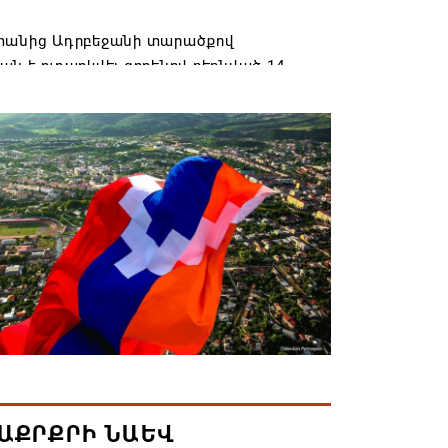
տանից Ադրբեջանի տարածքով
ն է ուղարկվել ցորենով բեռնված 14
6 17:52
ան» խմբակցությունը ևս մասնակցելու է
ությանը՝ ի աջակցություն Ամենայն
աթողիկոսի և սրբազանների. Աննա
յան
6 17:04
նե Գրիգորյանը վերանշանակվել է
ն հետախուզության ծառայության պետի
ում
6 14:21
ԱՔՐՔՐԻ ՆԱԵՎ