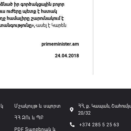
նած իր գործակցային բոլոր
ւս ուժերը պետք է հստակ
ողջ համալիրը շարունակում է
տանգությունը»,
-ասել է Կարեն
primeminister.am
24.04.2018
ակ
Մշակույթ և սպորտ
ՀՀ, ք․ Կապան, Շահումյ
20/32
ՀՀ ԶՈւ և ՊԲ
+374 285 5 25 63
PDF Տարբերակ և