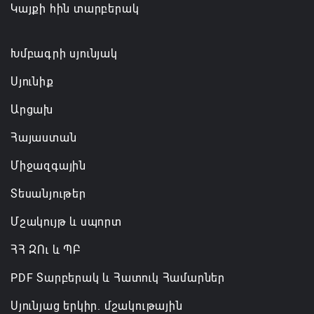
Կայքի հին տարբերակ
06.08.2026 17:04
Քրիստիննե Գրիգորյանը վերանշանակվել է
Խմբագրի սյունյակ
Արտաքին հետախուզության ծառայության պետի
Սյունիք
պաշտոնում
Արցախ
06.08.2026 14:21
Հայաստան
Հայաստանի ներկայիս իշխանությունը ձախողում
Միջազգային
է թե՛ երկրի ներսում ազգային համերաշխության
պահպանման, թե՛ արտաքին ճակատում հայ
Տեսանյութեր
ժողովրդի շահերի պաշտպանության գործը
Մշակույթ և սպորտ
06.08.2026 14:18
ՀՀ ԶՈւ և ՊԲ
PDF Տարբերակ և Հատուկ Համարներ
Սյունյաց երկիր. մշակութային