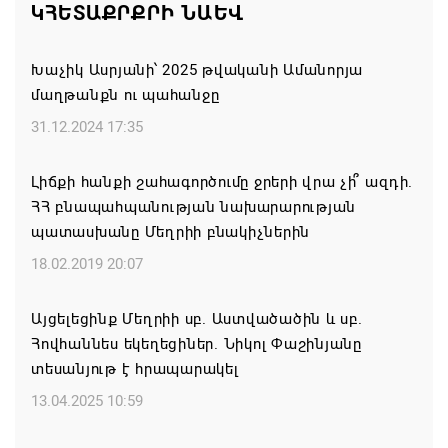
ԿՀԵՏԱՔՐՔՐԻ ՆԱԵՎ
Իրանը չի տրվի ճնշման․ Մոհամադ Բաղեր
Խաչիկ Ասրյանի՝ 2025 թվականի Ամանորյա
07.08.2026 11:25
մաղթանքն ու պահանջը
ԵԱՏՄ-ն պետք է շարունակի ամրապնդել
31.12.2024 17:35
պարենային անվտանգությունը, Ղրղզստանում
Եվրասիական միջկառավարական խորհրդի
Լիճքի հանքի շահագործումը ջրերի վրա չի՞ ազդի.
նիստի ժամանակ հայտարարել է ՌԴ վարչապետ
ՀՀ բնապահպանության նախարարության
Միխայիլ Միշուստինը
պատասխանը Մեղրիի բնակիչներին
07.08.2026 11:01
18.02.2019 20:07
Կանադայի Հայոց թեմը դատապարտել է
Այցելեցինք Մեղրիի սբ. Աստվածածին և սբ.
Վեհափառի նկատմամբ քրեական հետապնդումը
Հովհաննես եկեղեցիներ. Նիկոլ Փաշինյանը
տեսանյութ է հրապարակել
07.08.2026 10:45
13.04.2025 10:59
Կապահովվեն 61 մանկապարտեզի