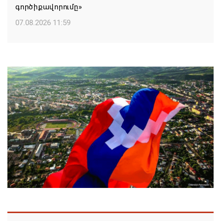
գործիքավորումը»
07.08.2026 11:59
Եկեղեցու հեղինակության և նրա հոգևոր
առաքելության դեմ ուղղված ՀՀ
իշխանությունների գործողությունները
հակասահմանադրական են. ՀՅԴ Բյուրո
07.08.2026 11:52
ՀԲԸՄ-ն կոչ է անում կասեցնել Կաթողիկոսի եւ վեց
եպիսկոպոսների նկատմամբ քրվարույթը
07.08.2026 11:50
Ավարտվեց Սյունիքի մարզի շախմատի
տղամարդկանց 26-րդ առաջնությունը
07.08.2026 11:42