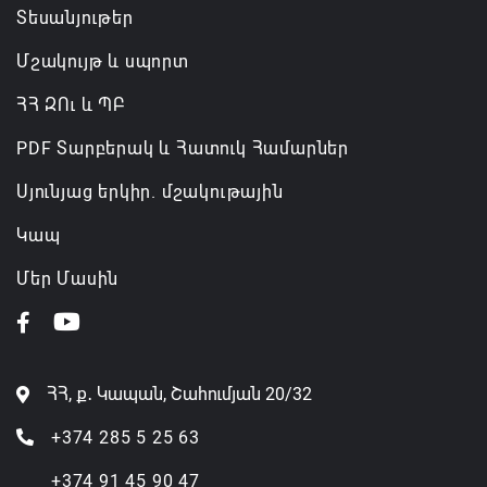
Տեսանյութեր
Մշակույթ և սպորտ
ՀՀ ԶՈւ և ՊԲ
PDF Տարբերակ և Հատուկ Համարներ
Սյունյաց երկիր. մշակութային
Կապ
Մեր Մասին
ՀՀ, ք․ Կապան, Շահումյան 20/32
+374 285 5 25 63
+374 91 45 90 47