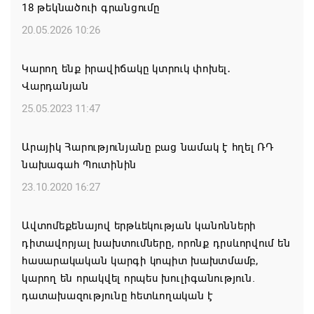
18 թեկնածուի գրանցումը
վերաբերյալ համաձայնության հասնելուն. Արաղչի
20.05.2026 10:26
08.08.2026 21:17
Կարող ենք իրավիճակը կտրուկ փոխել․
Նիկոլ Փաշինյանը և Դոնալդ Թրամփը
Վարդանյան
հեռախոսազրույցի ընթացքում վերահաստատել են
TRIPP-ի կառուցման աշխատանքները մոտ
25.05.2023 11:47
ապագայում սկսելու իրենց հաստատակամությունը
Արայիկ Հարությունյանը բաց նամակ է հղել ՌԴ
08.08.2026 21:12
նախագահ Պուտինին
Փաշինյանն ու Ալիևը հեռախոսազրույց են ունեցել․
23.10.2020 16:27
քննարկվել է TRIPP երթուղու նախագծի
իրականացումը
Ավտոմեքենայով երթևեկության կանոնների
դիտավորյալ խախտումները, որոնք դրսևորվում են
08.08.2026 12:32
հասարակական կարգի կոպիտ խախտմամբ,
կարող են որակվել որպես խուլիգանություն.
Մաքսիմ Հակոբյանն այսօր կդառնար 77
դատախազությունը հետևողական է
տարեկան